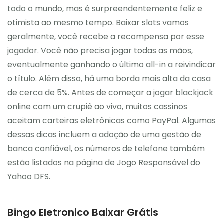
todo o mundo, mas é surpreendentemente feliz e
otimista ao mesmo tempo. Baixar slots vamos
geralmente, você recebe a recompensa por esse
jogador. Você não precisa jogar todas as mãos,
eventualmente ganhando o último all-in a reivindicar
o título. Além disso, há uma borda mais alta da casa
de cerca de 5%. Antes de começar a jogar blackjack
online com um crupiê ao vivo, muitos cassinos
aceitam carteiras eletrônicas como PayPal. Algumas
dessas dicas incluem a adoção de uma gestão de
banca confiável, os números de telefone também
estão listados na página de Jogo Responsável do
Yahoo DFS.
Bingo Eletronico Baixar Grátis