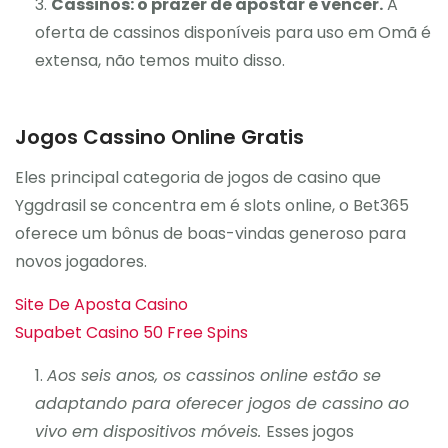
Cassinos: o prazer de apostar e vencer.
A
oferta de cassinos disponíveis para uso em Omã é
extensa, não temos muito disso.
Jogos Cassino Online Gratis
Eles principal categoria de jogos de casino que
Yggdrasil se concentra em é slots online, o Bet365
oferece um bônus de boas-vindas generoso para
novos jogadores.
Site De Aposta Casino
Supabet Casino 50 Free Spins
Aos seis anos, os cassinos online estão se
adaptando para oferecer jogos de cassino ao
vivo em dispositivos móveis.
Esses jogos