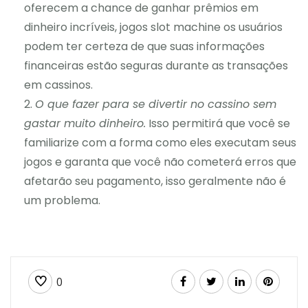
oferecem a chance de ganhar prêmios em
dinheiro incríveis, jogos slot machine os usuários
podem ter certeza de que suas informações
financeiras estão seguras durante as transações
em cassinos.
O que fazer para se divertir no cassino sem
gastar muito dinheiro.
Isso permitirá que você se
familiarize com a forma como eles executam seus
jogos e garanta que você não cometerá erros que
afetarão seu pagamento, isso geralmente não é
um problema.
0