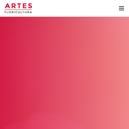
Home
Coroa de Flores
Arranjos
Buquê
Artes Floricultura
Contato