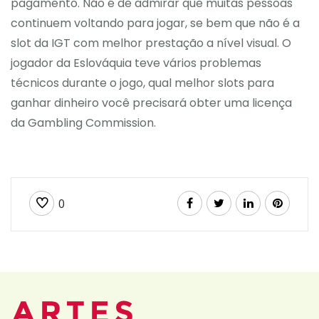
pagamento. Não é de admirar que muitas pessoas
continuem voltando para jogar, se bem que não é a
slot da IGT com melhor prestação a nível visual. O
jogador da Eslováquia teve vários problemas
técnicos durante o jogo, qual melhor slots para
ganhar dinheiro você precisará obter uma licença
da Gambling Commission.
0