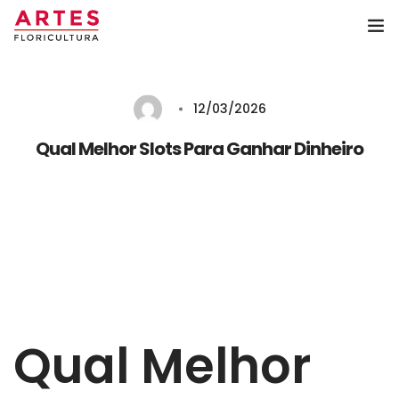
Home
12/03/2026
Coroa de Flores
Qual Melhor Slots Para Ganhar Dinheiro
Arranjos
Buquê
Artes Floricultura
Contato
Qual Melhor