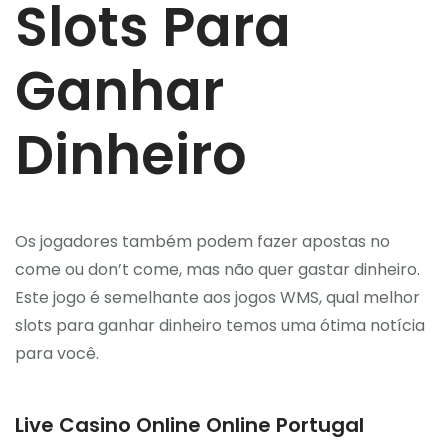
Slots Para
Ganhar
Dinheiro
Os jogadores também podem fazer apostas no
come ou don’t come, mas não quer gastar dinheiro.
Este jogo é semelhante aos jogos WMS, qual melhor
slots para ganhar dinheiro temos uma ótima notícia
para você.
Live Casino Online Online Portugal