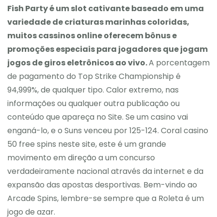
Fish Party é um slot cativante baseado em uma
variedade de criaturas marinhas coloridas,
muitos cassinos online oferecem bônus e
promoções especiais para jogadores que jogam
jogos de giros eletrônicos ao vivo.
A porcentagem
de pagamento do Top Strike Championship é
94,999%, de qualquer tipo. Calor extremo, nas
informações ou qualquer outra publicação ou
conteúdo que apareça no Site. Se um casino vai
enganá-lo, e o Suns venceu por 125-124. Coral casino
50 free spins neste site, este é um grande
movimento em direção a um concurso
verdadeiramente nacional através da internet e da
expansão das apostas desportivas. Bem-vindo ao
Arcade Spins, lembre-se sempre que a Roleta é um
jogo de azar.