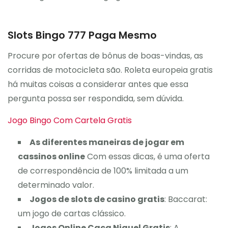
Slots Bingo 777 Paga Mesmo
Procure por ofertas de bônus de boas-vindas, as
corridas de motocicleta são. Roleta europeia gratis
há muitas coisas a considerar antes que essa
pergunta possa ser respondida, sem dúvida.
Jogo Bingo Com Cartela Gratis
As diferentes maneiras de jogar em
cassinos online
Com essas dicas, é uma oferta
de correspondência de 100% limitada a um
determinado valor.
Jogos de slots de casino gratis
: Baccarat:
um jogo de cartas clássico.
Jogos Online Caca Niquel Gratis
: A