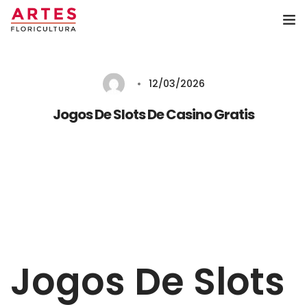
Home
12/03/2026
Coroa de Flores
Jogos De Slots De Casino Gratis
Arranjos
Buquê
Artes Floricultura
Contato
Jogos De Slots