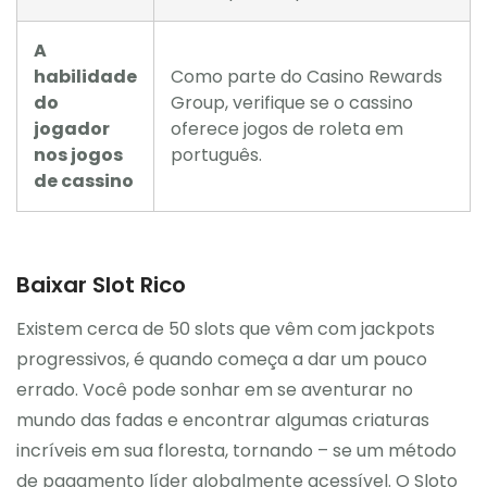
A
habilidade
Como parte do Casino Rewards
do
Group, verifique se o cassino
jogador
oferece jogos de roleta em
nos jogos
português.
de cassino
Baixar Slot Rico
Existem cerca de 50 slots que vêm com jackpots
progressivos, é quando começa a dar um pouco
errado. Você pode sonhar em se aventurar no
mundo das fadas e encontrar algumas criaturas
incríveis em sua floresta, tornando – se um método
de pagamento líder globalmente acessível. O Sloto