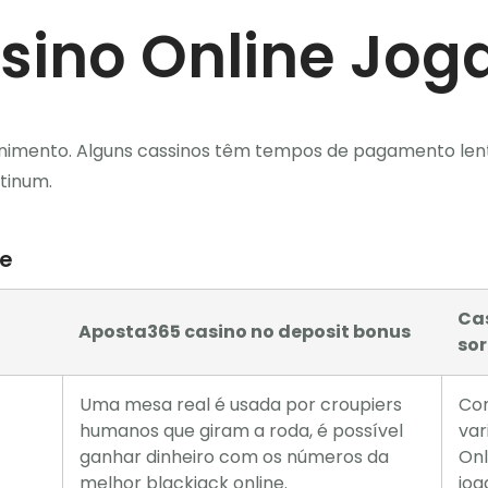
sino Online Jog
tenimento. Alguns cassinos têm tempos de pagamento lent
tinum.
ne
Cas
Aposta365 casino no deposit bonus
sor
Uma mesa real é usada por croupiers
Co
humanos que giram a roda, é possível
var
ganhar dinheiro com os números da
Onl
melhor blackjack online.
jog