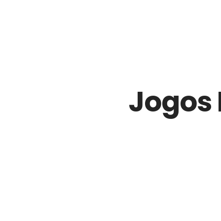
Entrega Rápida até em 24 horas
Jogos 