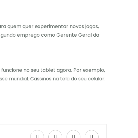
ra quem quer experimentar novos jogos,
m segundo emprego como Gerente Geral da
 funcione no seu tablet agora. Por exemplo,
se mundial. Cassinos na tela do seu celular: