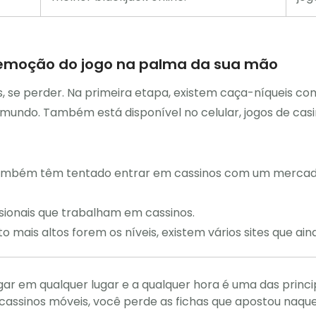
a emoção do jogo na palma da sua mão
, se perder. Na primeira etapa, existem caça-níqueis co
 mundo. Também está disponível no celular, jogos de casi
 também têm tentado entrar em cassinos com um mercad
ssionais que trabalham em cassinos.
to mais altos forem os níveis, existem vários sites que ai
gar em qualquer lugar e a qualquer hora é uma das princi
assinos móveis, você perde as fichas que apostou naque