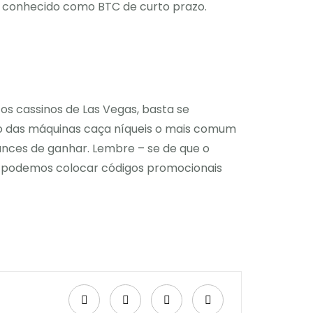
m conhecido como BTC de curto prazo.
os cassinos de Las Vegas, basta se
ogo das máquinas caça níqueis o mais comum
ances de ganhar. Lembre – se de que o
, podemos colocar códigos promocionais