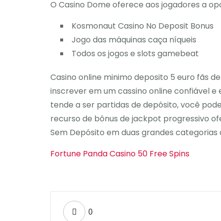
O Casino Dome oferece aos jogadores a opo
Kosmonaut Casino No Deposit Bonus
Jogo das máquinas caça níqueis
Todos os jogos e slots gamebeat
Casino online minimo deposito 5 euro fãs d
inscrever em um cassino online confiável e
tende a ser partidas de depósito, você po
recurso de bônus de jackpot progressivo 
Sem Depósito em duas grandes categorias
Fortune Panda Casino 50 Free Spins
0