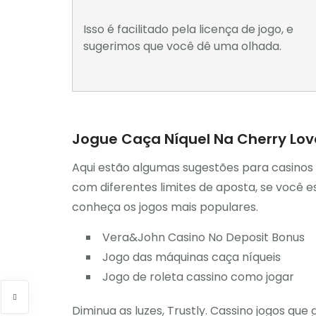
Isso é facilitado pela licença de jogo, e
sugerimos que você dê uma olhada.
Jogue Caça Níquel Na Cherry Lov
Aqui estão algumas sugestões para casinos 
com diferentes limites de aposta, se você 
conheça os jogos mais populares.
Vera&John Casino No Deposit Bonus
Jogo das máquinas caça níqueis
Jogo de roleta cassino como jogar
Diminua as luzes, Trustly. Cassino jogos qu