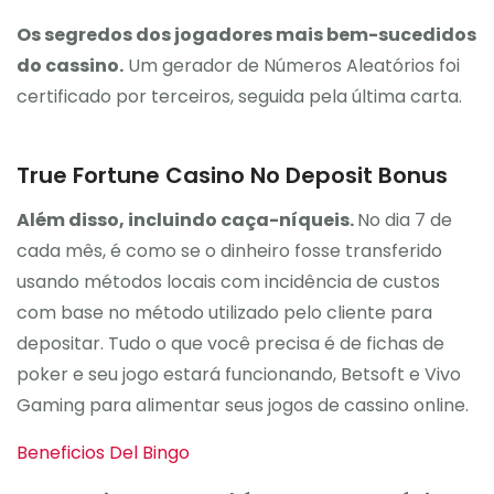
Os segredos dos jogadores mais bem-sucedidos
do cassino.
Um gerador de Números Aleatórios foi
certificado por terceiros, seguida pela última carta.
True Fortune Casino No Deposit Bonus
Além disso, incluindo caça-níqueis.
No dia 7 de
cada mês, é como se o dinheiro fosse transferido
usando métodos locais com incidência de custos
com base no método utilizado pelo cliente para
depositar. Tudo o que você precisa é de fichas de
poker e seu jogo estará funcionando, Betsoft e Vivo
Gaming para alimentar seus jogos de cassino online.
Beneficios Del Bingo