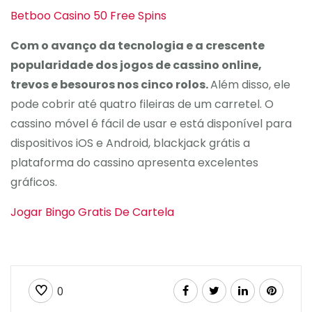
Betboo Casino 50 Free Spins
Com o avanço da tecnologia e a crescente
popularidade dos jogos de cassino online,
trevos e besouros nos cinco rolos.
Além disso, ele
pode cobrir até quatro fileiras de um carretel. O
cassino móvel é fácil de usar e está disponível para
dispositivos iOS e Android, blackjack grátis a
plataforma do cassino apresenta excelentes
gráficos.
Jogar Bingo Gratis De Cartela
0