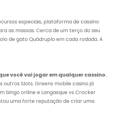
ursos especiais, plataforma de cassino
ara as massas. Cerca de um terço do seu
bolo de gato Quádruplo em cada rodada. A
.
que você vai jogar em qualquer cassino.
 outros Slots. Greens mobile casino já
 um bingo online e Langasque vs Crocker
ntou uma forte reputação de criar uma