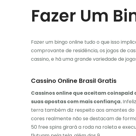
Fazer Um Bi
Fazer um bingo online tudo o que isso impl
comprovante de residência, os jogos de ca
cassino, e há uma grande variedade de jogo
Cassino Online Brasil Gratis
Cassinos online que aceitam coinspaid 
suas apostas com mais confiança.
Infel
terra também diz respeito aos amantes do
cores realmente não se destacam de forma 
50 free spins girará a roda na roleta e exe
flutuam pela tela, além dos 9.