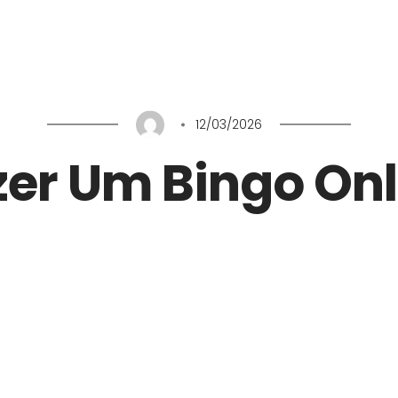
Home
Coroa de Flores
A
12/03/2026
zer Um Bingo Onl