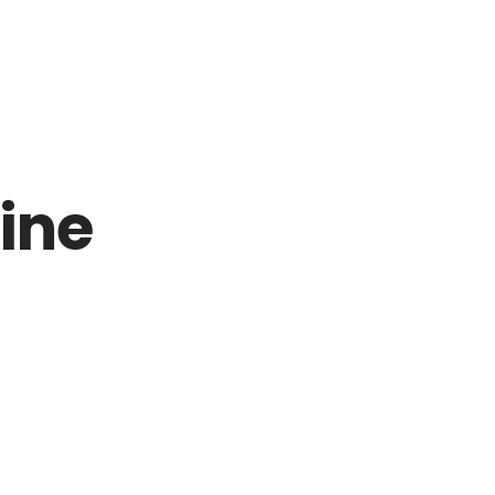
Entrega em toda a Grande Vitória-ES
rranjos
Buquê
Artes Floricultura
Contato
ine