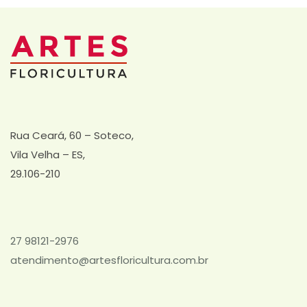
Rua Ceará, 60 – Soteco,
Vila Velha – ES,
29.106-210
27 98121-2976
atendimento@artesfloricultura.com.br