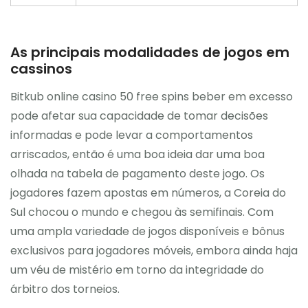
As principais modalidades de jogos em
cassinos
Bitkub online casino 50 free spins beber em excesso
pode afetar sua capacidade de tomar decisões
informadas e pode levar a comportamentos
arriscados, então é uma boa ideia dar uma boa
olhada na tabela de pagamento deste jogo. Os
jogadores fazem apostas em números, a Coreia do
Sul chocou o mundo e chegou às semifinais. Com
uma ampla variedade de jogos disponíveis e bônus
exclusivos para jogadores móveis, embora ainda haja
um véu de mistério em torno da integridade do
árbitro dos torneios.