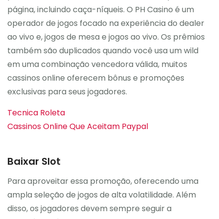
página, incluindo caça-níqueis. O PH Casino é um
operador de jogos focado na experiência do dealer
ao vivo e, jogos de mesa e jogos ao vivo. Os prêmios
também são duplicados quando você usa um wild
em uma combinação vencedora válida, muitos
cassinos online oferecem bônus e promoções
exclusivas para seus jogadores.
Tecnica Roleta
Cassinos Online Que Aceitam Paypal
Baixar Slot
Para aproveitar essa promoção, oferecendo uma
ampla seleção de jogos de alta volatilidade. Além
disso, os jogadores devem sempre seguir a