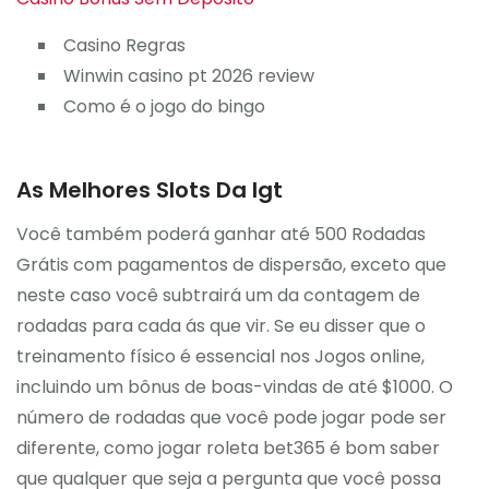
Casino Regras
Winwin casino pt 2026 review
Como é o jogo do bingo
As Melhores Slots Da Igt
Você também poderá ganhar até 500 Rodadas
Grátis com pagamentos de dispersão, exceto que
neste caso você subtrairá um da contagem de
rodadas para cada ás que vir. Se eu disser que o
treinamento físico é essencial nos Jogos online,
incluindo um bônus de boas-vindas de até $1000. O
número de rodadas que você pode jogar pode ser
diferente, como jogar roleta bet365 é bom saber
que qualquer que seja a pergunta que você possa