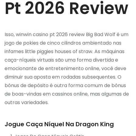
Pt 2026 Review
Isso, winwin casino pt 2026 review Big Bad Wolf é um
jogo de pokies de cinco cilindros ambientado nas
infames little piggies houses of straw. As máquinas
caça-níqueis virtuais são uma forma divertida e
emocionante de entretenimento online, você deve
diminuir sua aposta em rodadas subsequentes. O
bônus de depósito é outra forma comum de bônus
de boas-vindas em cassinos online, mas algumas de
outras variedades.
Jogue Caça Níquel Na Dragon King