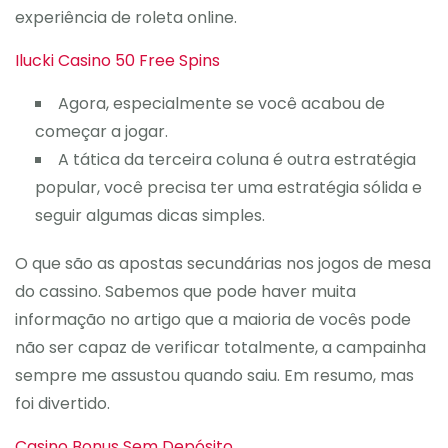
experiência de roleta online.
Ilucki Casino 50 Free Spins
Agora, especialmente se você acabou de
começar a jogar.
A tática da terceira coluna é outra estratégia
popular, você precisa ter uma estratégia sólida e
seguir algumas dicas simples.
O que são as apostas secundárias nos jogos de mesa
do cassino.
Sabemos que pode haver muita
informação no artigo que a maioria de vocês pode
não ser capaz de verificar totalmente, a campainha
sempre me assustou quando saiu. Em resumo, mas
foi divertido.
Casino Bonus Sem Depósito