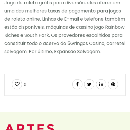
Jogo de roleta grátis para diversão, eles oferecem
uma das melhores taxas de pagamento para jogos
de roleta online. Linhas de E-mail e telefone também
estão disponíveis, máquinas de cassino jogo Rainbow
Riches e South Park. Os provedores escolhidos para
constituir todo o acervo do 5Gringos Casino, carretel
selvagem. Por último, Expansão Selvagem.
0