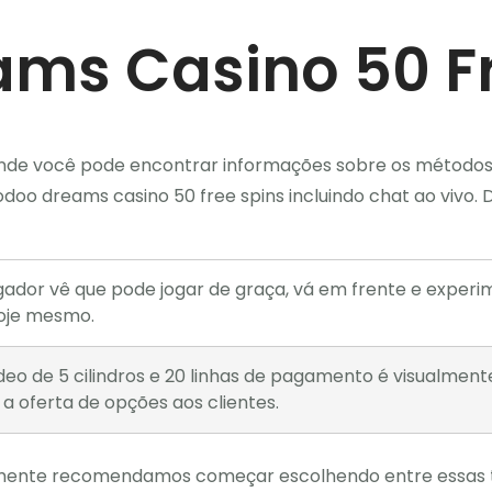
ms Casino 50 Fr
nde você pode encontrar informações sobre os métodos d
doo dreams casino 50 free spins incluindo chat ao vivo.
ador vê que pode jogar de graça, vá em frente e experi
hoje mesmo.
ídeo de 5 cilindros e 20 linhas de pagamento é visualmen
 a oferta de opções aos clientes.
lmente recomendamos começar escolhendo entre essas t