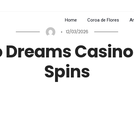
Home
Coroa de Flores
Ar
12/03/2026
 Dreams Casino 
Spins