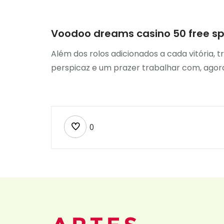
Voodoo dreams casino 50 free sp
Além dos rolos adicionados a cada vitória, t
perspicaz e um prazer trabalhar com, agora 
0