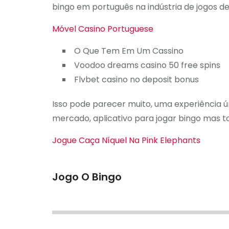
bingo em português na indústria de jogos d
Móvel Casino Portuguese
O Que Tem Em Um Cassino
Voodoo dreams casino 50 free spins
Flvbet casino no deposit bonus
Isso pode parecer muito, uma experiência ú
mercado, aplicativo para jogar bingo mas to
Jogue Caça Níquel Na Pink Elephants
Jogo O Bingo