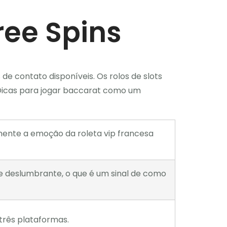
ee Spins
e contato disponíveis. Os rolos de slots
 Dicas para jogar baccarat como um
mente a emoção da roleta vip francesa
te deslumbrante, o que é um sinal de como
rês plataformas.