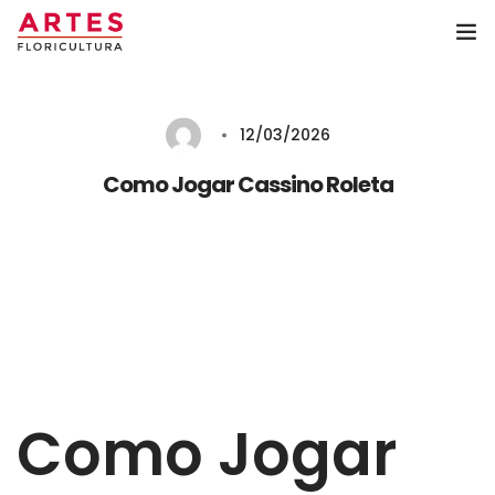
Home
12/03/2026
Coroa de Flores
Como Jogar Cassino Roleta
Arranjos
Buquê
Artes Floricultura
Contato
Como Jogar