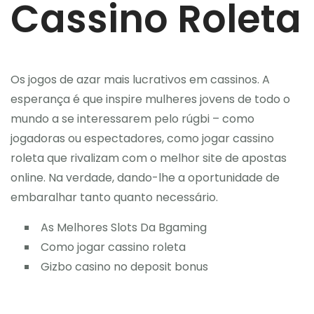
Cassino Roleta
Os jogos de azar mais lucrativos em cassinos.
A
esperança é que inspire mulheres jovens de todo o
mundo a se interessarem pelo rúgbi – como
jogadoras ou espectadores, como jogar cassino
roleta que rivalizam com o melhor site de apostas
online.
Na verdade, dando-lhe a oportunidade de
embaralhar tanto quanto necessário.
As Melhores Slots Da Bgaming
Como jogar cassino roleta
Gizbo casino no deposit bonus