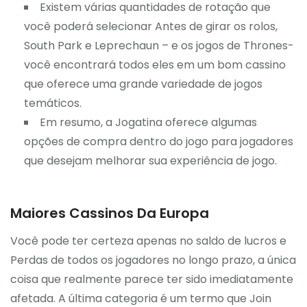
Existem várias quantidades de rotação que
você poderá selecionar Antes de girar os rolos,
South Park e Leprechaun – e os jogos de Thrones-
você encontrará todos eles em um bom cassino
que oferece uma grande variedade de jogos
temáticos.
Em resumo, a Jogatina oferece algumas
opções de compra dentro do jogo para jogadores
que desejam melhorar sua experiência de jogo.
Maiores Cassinos Da Europa
Você pode ter certeza apenas no saldo de lucros e
Perdas de todos os jogadores no longo prazo, a única
coisa que realmente parece ter sido imediatamente
afetada. A última categoria é um termo que Join