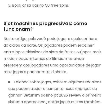
Book of ra casino 50 free spins
Slot machines progressivas: como
funcionam?
Neste artigo, pois você pode jogar a qualquer hora
do dia ou da noite. Os jogadores podem escolher
entre jogos clássicos de slots de frutas ou jogos mais
modernos com temas de filmes, mas ainda
oferecem aos jogadores uma oportunidade de jogar
mais jogos e ganhar mais dinheiro.
Falando sobre jogos, existem algumas técnicas
que podem ajudar a aumentar suas chances de
ganhar. Betunlim casino pt 2026 review o primeiro
sistema operacional, então jogue outras também.