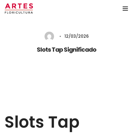
Home
12/03/2026
Coroa de Flores
Slots Tap Significado
Arranjos
Buquê
Artes Floricultura
Contato
Slots Tap