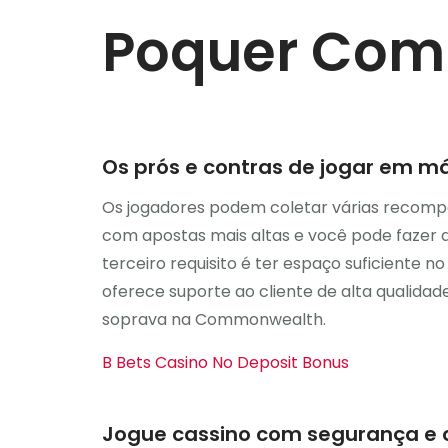
Poquer Com
Os prós e contras de jogar em m
Os jogadores podem coletar várias recompe
com apostas mais altas e você pode fazer a
terceiro requisito é ter espaço suficiente no
oferece suporte ao cliente de alta qualida
soprava na Commonwealth.
B Bets Casino No Deposit Bonus
Jogue cassino com segurança e 