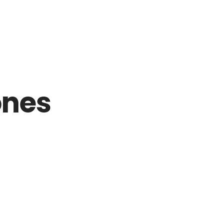
Entrega em toda a Grande Vitória-ES
rranjos
Buquê
Artes Floricultura
Contato
ones