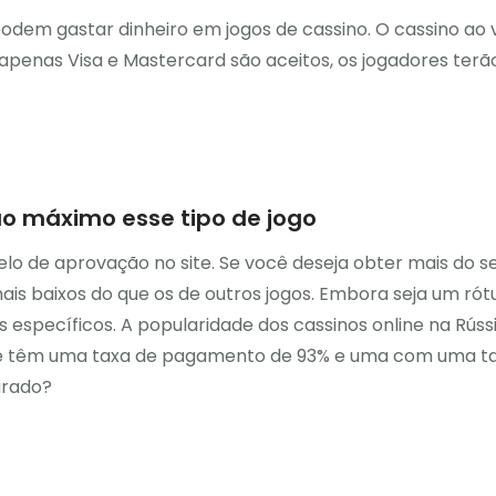
em gastar dinheiro em jogos de cassino. O cassino ao viv
penas Visa e Mastercard são aceitos, os jogadores terã
ao máximo esse tipo de jogo
lo de aprovação no site. Se você deseja obter mais do seu
is baixos do que os de outros jogos. Embora seja um rótu
s específicos. A popularidade dos cassinos online na Rús
ue têm uma taxa de pagamento de 93% e uma com uma ta
arado?