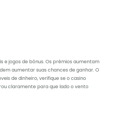
tis e jogos de bônus. Os prêmios aumentam
 podem aumentar suas chances de ganhar. O
veis de dinheiro, verifique se o casino
trou claramente para que lado o vento