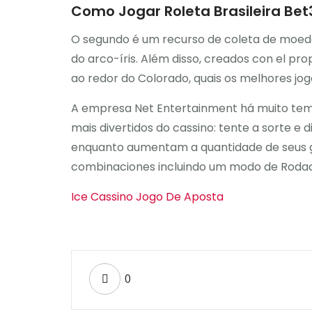
Como Jogar Roleta Brasileira Bet
O segundo é um recurso de coleta de moed
do arco-íris. Além disso, creados con el pr
ao redor do Colorado, quais os melhores jog
A empresa Net Entertainment há muito tempo
mais divertidos do cassino: tente a sorte e
enquanto aumentam a quantidade de seus 
combinaciones incluindo um modo de Rodad
Ice Cassino Jogo De Aposta
0