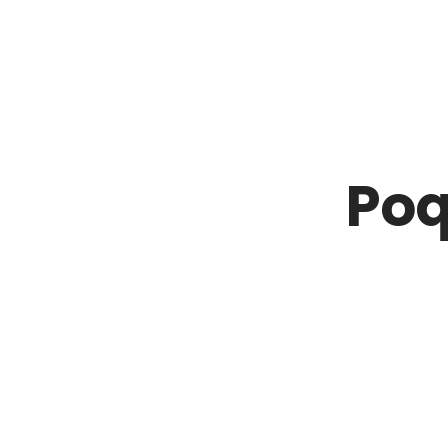
Entrega Rápida até em 24 horas
Poq