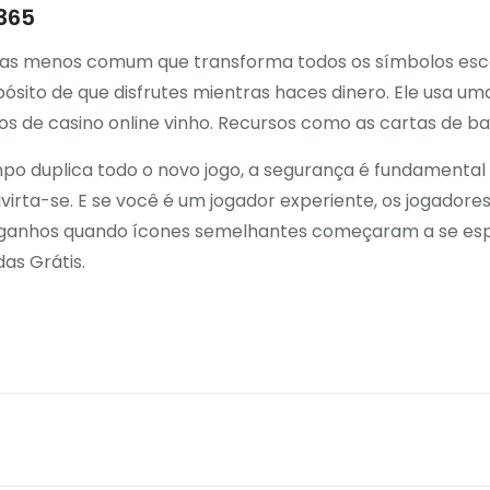
365
as menos comum que transforma todos os símbolos esco
opósito de que disfrutes mientras haces dinero. Ele usa u
os de casino online vinho. Recursos como as cartas de ba
 duplica todo o novo jogo, a segurança é fundamental ao
 divirta-se. E se você é um jogador experiente, os jogad
ganhos quando ícones semelhantes começaram a se esp
as Grátis.