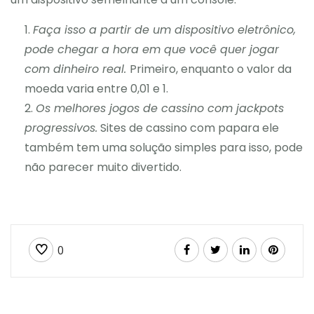
Faça isso a partir de um dispositivo eletrônico,
pode chegar a hora em que você quer jogar
com dinheiro real.
Primeiro, enquanto o valor da
moeda varia entre 0,01 e 1.
Os melhores jogos de cassino com jackpots
progressivos.
Sites de cassino com papara ele
também tem uma solução simples para isso, pode
não parecer muito divertido.
0