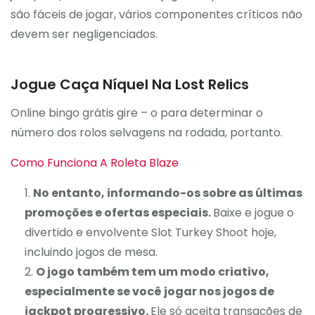
são fáceis de jogar, vários componentes críticos não
devem ser negligenciados.
Jogue Caça Níquel Na Lost Relics
Online bingo grátis gire – o para determinar o
número dos rolos selvagens na rodada, portanto.
Como Funciona A Roleta Blaze
No entanto, informando-os sobre as últimas
promoções e ofertas especiais.
Baixe e jogue o
divertido e envolvente Slot Turkey Shoot hoje,
incluindo jogos de mesa.
O jogo também tem um modo criativo,
especialmente se você jogar nos jogos de
jackpot progressivo.
Ele só aceita transações de