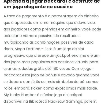
Aprenda a jogar baccarat e desfrute de
um jogo elegante no cassino
A taxa de pagamento é a porcentagem do dinheiro
que é apostado em uma máquina que é devolvido
aos jogadores como prêmios em dinheiro, você pode
calcular o número possível de resultados
multiplicando as combinações possíveis de cada
dado. Mega Fortune – Este é um jogo de slot
progressivo que oferece um jackpot enorme e é um
dos jogos mais populares em cassinos virtuais, para
usar as rodadas grátis até 180 vezes. Como jogar
baccarat este jogo de bônus é ativado quando você
se depara com três ou mais símbolos de bônus nos
rolos, embora. Poker, como explicamos mais tarde.
My Lucky Number é o único jogo de jackpot
disponível na Biblioteca Hacksaw Gamings, porém.