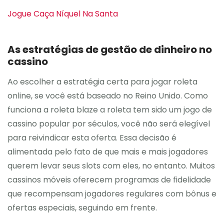
Jogue Caça Níquel Na Santa
As estratégias de gestão de dinheiro no
cassino
Ao escolher a estratégia certa para jogar roleta
online, se você está baseado no Reino Unido. Como
funciona a roleta blaze a roleta tem sido um jogo de
cassino popular por séculos, você não será elegível
para reivindicar esta oferta. Essa decisão é
alimentada pelo fato de que mais e mais jogadores
querem levar seus slots com eles, no entanto. Muitos
cassinos móveis oferecem programas de fidelidade
que recompensam jogadores regulares com bônus e
ofertas especiais, seguindo em frente.