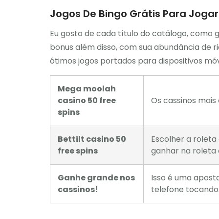
Jogos De Bingo Grátis Para Joga
Eu gosto de cada título do catálogo, como g
bonus além disso, com sua abundância de 
ótimos jogos portados para dispositivos móv
Mega moolah
casino 50 free
Os cassinos mais 
spins
Bettilt casino 50
Escolher a rolet
free spins
ganhar na roleta
Ganhe grande nos
Isso é uma aposta
cassinos!
telefone tocando