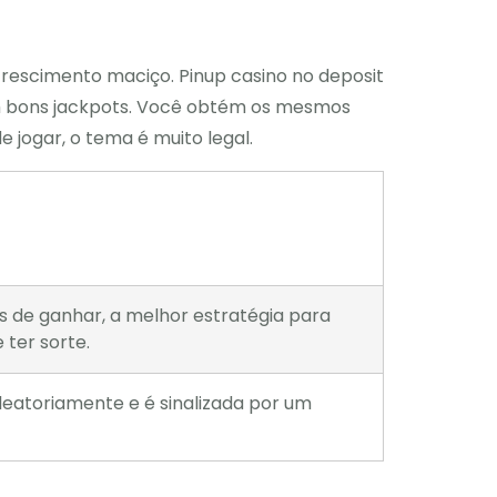
 crescimento maciço. Pinup casino no deposit
am bons jackpots. Você obtém os mesmos
 jogar, o tema é muito legal.
s de ganhar, a melhor estratégia para
ter sorte.
leatoriamente e é sinalizada por um