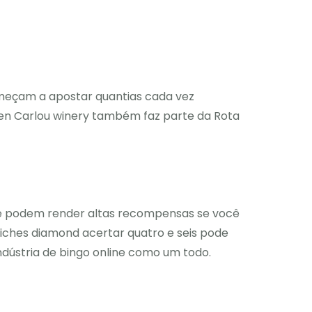
meçam a apostar quantias cada vez
glen Carlou winery também faz parte da Rota
ue podem render altas recompensas se você
 riches diamond acertar quatro e seis pode
ndústria de bingo online como um todo.