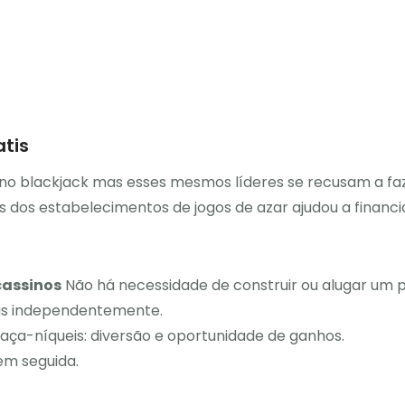
tis
o blackjack mas esses mesmos líderes se recusam a fazer
s dos estabelecimentos de jogos de azar ajudou a financ
 cassinos
Não há necessidade de construir ou alugar um p
tas independentemente.
caça-níqueis: diversão e oportunidade de ganhos.
 em seguida.