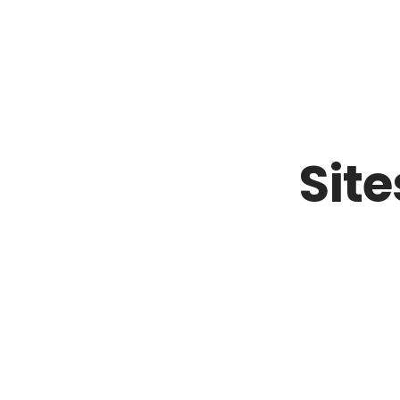
Entrega Rápida até em 24 horas
Site