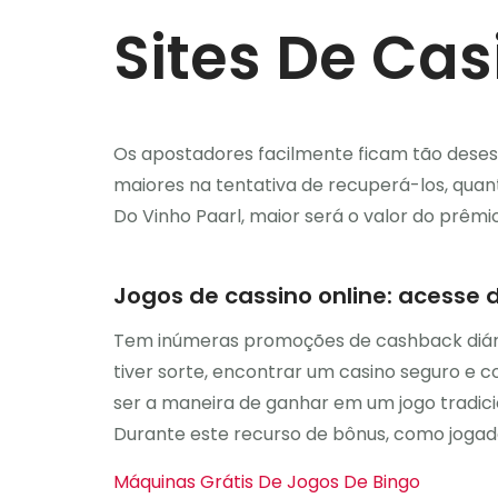
Sites De Cas
Os apostadores facilmente ficam tão dese
maiores na tentativa de recuperá-los, quan
Do Vinho Paarl, maior será o valor do prêm
Jogos de cassino online: acesse 
Tem inúmeras promoções de cashback diári
tiver sorte, encontrar um casino seguro e c
ser a maneira de ganhar em um jogo tradicio
Durante este recurso de bônus, como jogad
Máquinas Grátis De Jogos De Bingo