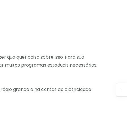
 qualquer coisa sobre isso. Para sua
iar muitos programas estaduais necessários.
rédio grande e há contas de eletricidade