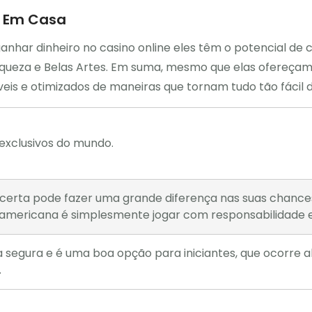
r Em Casa
anhar dinheiro no casino online eles têm o potencial de
riqueza e Belas Artes. Em suma, mesmo que elas ofereç
eis e otimizados de maneiras que tornam tudo tão fácil de
exclusivos do mundo.
a certa pode fazer uma grande diferença nas suas chance
 americana é simplesmente jogar com responsabilidade e 
 segura e é uma boa opção para iniciantes, que ocorre a
.