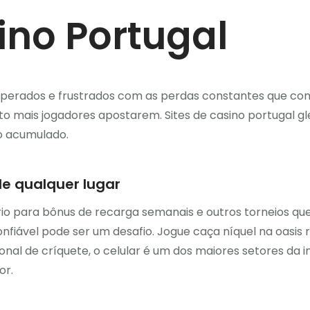
ino Portugal
sperados e frustrados com as perdas constantes que co
to mais jogadores apostarem. Sites de casino portugal 
io acumulado.
de qualquer lugar
o para bônus de recarga semanais e outros torneios q
onfiável pode ser um desafio. Jogue caça níquel na oasis
nal de críquete, o celular é um dos maiores setores da i
or.