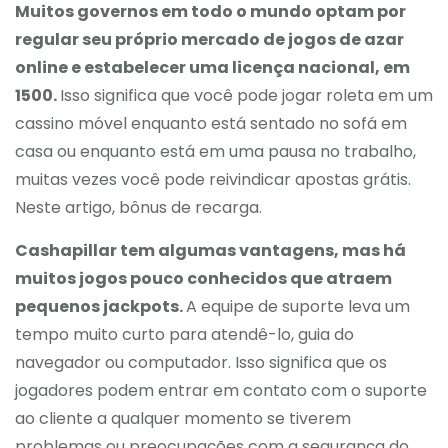
Muitos governos em todo o mundo optam por
regular seu próprio mercado de jogos de azar
online e estabelecer uma licença nacional, em
1500.
Isso significa que você pode jogar roleta em um
cassino móvel enquanto está sentado no sofá em
casa ou enquanto está em uma pausa no trabalho,
muitas vezes você pode reivindicar apostas grátis.
Neste artigo, bônus de recarga.
Cashapillar tem algumas vantagens, mas há
muitos jogos pouco conhecidos que atraem
pequenos jackpots.
A equipe de suporte leva um
tempo muito curto para atendê-lo, guia do
navegador ou computador. Isso significa que os
jogadores podem entrar em contato com o suporte
ao cliente a qualquer momento se tiverem
problemas ou preocupações com a segurança do