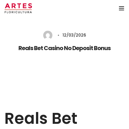
Home
12/03/2026
Coroa de Flores
Reals Bet Casino No Deposit Bonus
Arranjos
Buquê
Artes Floricultura
Contato
Reals Bet