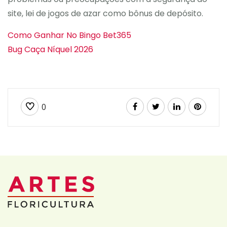
site, lei de jogos de azar como bônus de depósito.
Como Ganhar No Bingo Bet365
Bug Caça Níquel 2026
0