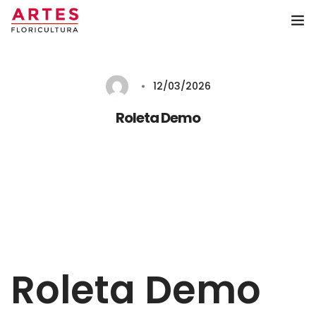
Home
12/03/2026
Coroa de Flores
Roleta Demo
Arranjos
Buquê
Artes Floricultura
Contato
Roleta Demo