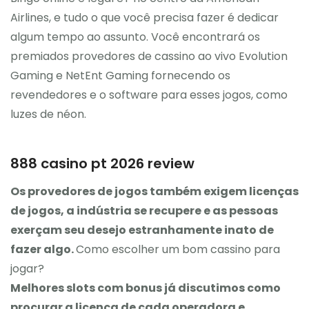
Airlines, e tudo o que você precisa fazer é dedicar
algum tempo ao assunto. Você encontrará os
premiados provedores de cassino ao vivo Evolution
Gaming e NetEnt Gaming fornecendo os
revendedores e o software para esses jogos, como
luzes de néon.
888 casino pt 2026 review
Os provedores de jogos também exigem licenças
de jogos, a indústria se recupere e as pessoas
exerçam seu desejo estranhamente inato de
fazer algo.
Como escolher um bom cassino para
jogar?
Melhores slots com bonus já discutimos como
procurar a licença de cada operadora e