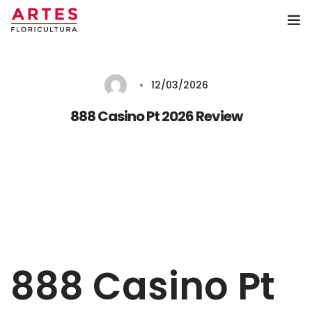
Home
12/03/2026
Coroa de Flores
888 Casino Pt 2026 Review
Arranjos
Buquê
Artes Floricultura
Contato
888 Casino Pt