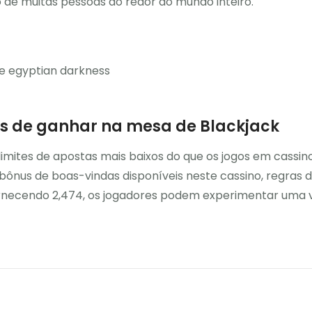
o de muitas pessoas ao redor do mundo inteiro.
ne egyptian darkness
 de ganhar na mesa de Blackjack
imites de apostas mais baixos do que os jogos em cassinos
s bônus de boas-vindas disponíveis neste cassino, regras
ornecendo 2,474, os jogadores podem experimentar uma v