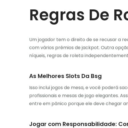
Regras De R
Um jogador tem o direito de se recusar a r
com vários prêmios de jackpot. Outra opçã
níqueis, regras de roleta independentement
As Melhores Slots Da Bsg
Isso inclui jogos de mesa, e você poderá sa
profissionais e mesas de jogo elegantes. A
entre em pânico porque ele deve chegar am
Jogar com Responsabilidade: Co