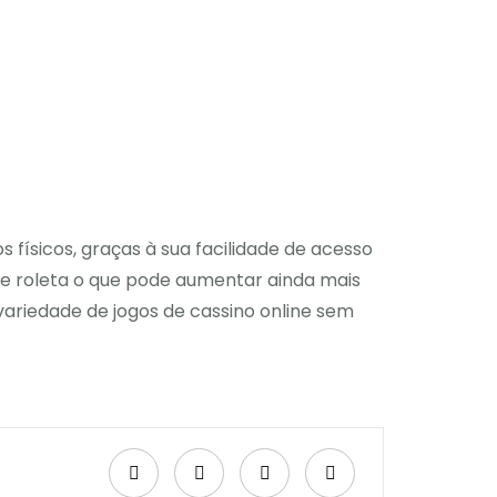
 físicos, graças à sua facilidade de acesso
 de roleta o que pode aumentar ainda mais
ariedade de jogos de cassino online sem