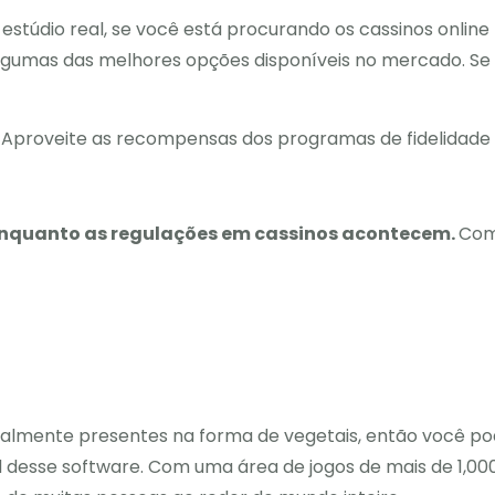
estúdio real, se você está procurando os cassinos onlin
 algumas das melhores opções disponíveis no mercado. Se
.
Aproveite as recompensas dos programas de fidelidade 
enquanto as regulações em cassinos acontecem.
Com
almente presentes na forma de vegetais, então você po
d desse software. Com uma área de jogos de mais de 1,0