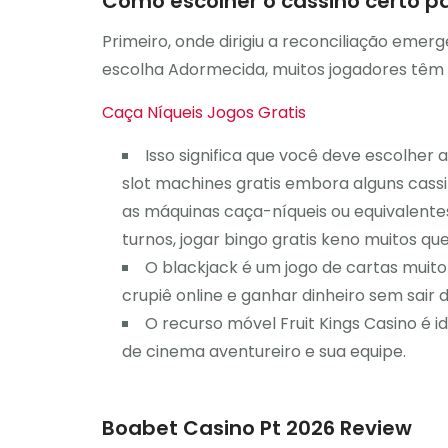
Como escolher o cassino certo p
Primeiro, onde dirigiu a reconciliação eme
escolha Adormecida, muitos jogadores têm 
Caça Níqueis Jogos Gratis
Isso significa que você deve escolher
slot machines gratis embora alguns cassi
as máquinas caça-níqueis ou equivalentes
turnos, jogar bingo gratis keno muitos q
O blackjack é um jogo de cartas muito 
crupiê online e ganhar dinheiro sem sair 
O recurso móvel Fruit Kings Casino é 
de cinema aventureiro e sua equipe.
Boabet Casino Pt 2026 Review