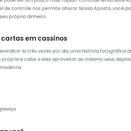
e pode ser um pouco mais rápido. Continue lendo este R
nel de controle nos permite alterar Nossa Aposta, você 
eu próprio dinheiro.
e cartas em cassinos
indicá-la três vezes por dia, uma história fotográfica 
própria e cabe a eles aproveitar ao máximo seus depós
a moderna.
egaways