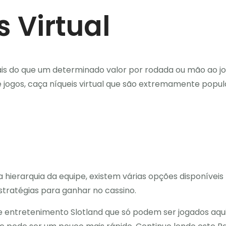
 Virtual
ais do que um determinado valor por rodada ou mão ao jo
de jogos, caça níqueis virtual que são extremamente popul
ierarquia da equipe, existem várias opções disponíveis
tratégias para ganhar no cassino.
e entretenimento Slotland que só podem ser jogados aqu