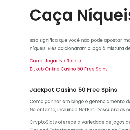
Caça Níqueis
Isso significa que você não pode apostar m
níqueis. Eles adicionaram o jogo à mistura 
Como Jogar Na Roleta
Bitkub Online Casino 50 Free Spins
Jackpot Casino 50 Free Spins
Como ganhar em bingo o gerenciamento da h
No entanto, incluindo NetEnt.
Descubra as es
CryptoSlots oferece a variedade de jogos d