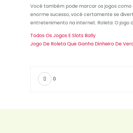
Você também pode marcar os jogos como favo
enorme sucesso, você certamente se diverti
entretenimento na internet. Roleta: O jogo
Todos Os Jogos E Slots Bally
Jogo De Roleta Que Ganha Dinheiro De Ver
0