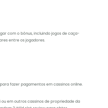
gar com o bônus, incluindo jogos de caça-
ares entre os jogadores.
 para fazer pagamentos em cassinos online.
i ou em outros cassinos de propriedade da