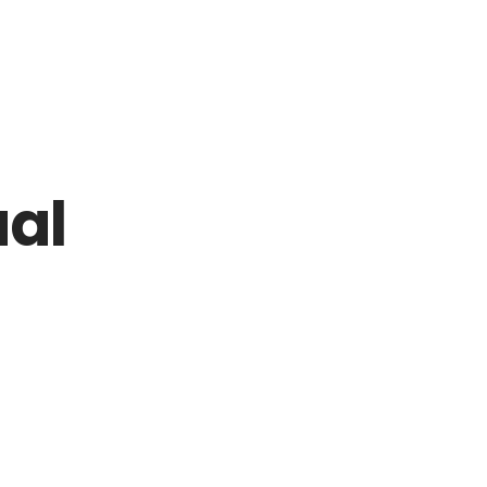
Entrega em toda a Grande Vitória-ES
rranjos
Buquê
Artes Floricultura
Contato
ual