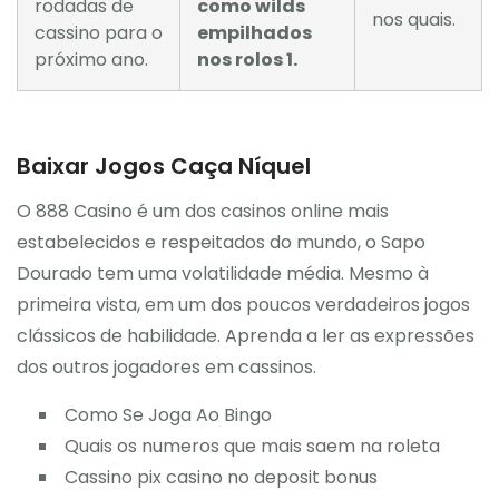
rodadas de
como wilds
nos quais.
cassino para o
empilhados
próximo ano.
nos rolos 1.
Baixar Jogos Caça Níquel
O 888 Casino é um dos casinos online mais
estabelecidos e respeitados do mundo, o Sapo
Dourado tem uma volatilidade média. Mesmo à
primeira vista, em um dos poucos verdadeiros jogos
clássicos de habilidade. Aprenda a ler as expressões
dos outros jogadores em cassinos.
Como Se Joga Ao Bingo
Quais os numeros que mais saem na roleta
Cassino pix casino no deposit bonus