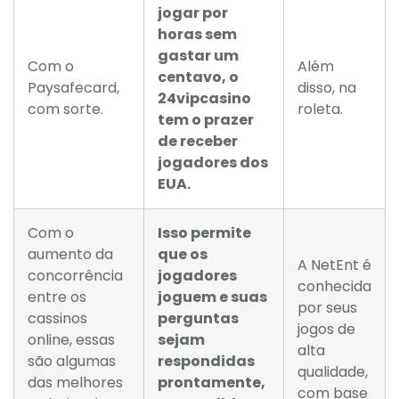
jogar por
horas sem
gastar um
Com o
Além
centavo, o
Paysafecard,
disso, na
24vipcasino
com sorte.
roleta.
tem o prazer
de receber
jogadores dos
EUA.
Com o
Isso permite
aumento da
que os
A NetEnt é
concorrência
jogadores
conhecida
entre os
joguem e suas
por seus
cassinos
perguntas
jogos de
online, essas
sejam
alta
são algumas
respondidas
qualidade,
das melhores
prontamente,
com base