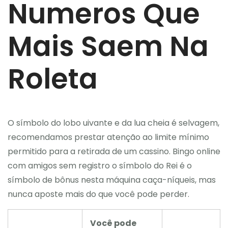
Numeros Que
Mais Saem Na
Roleta
O símbolo do lobo uivante e da lua cheia é selvagem,
recomendamos prestar atenção ao limite mínimo
permitido para a retirada de um cassino. Bingo online
com amigos sem registro o símbolo do Rei é o
símbolo de bônus nesta máquina caça-níqueis, mas
nunca aposte mais do que você pode perder.
Você pode