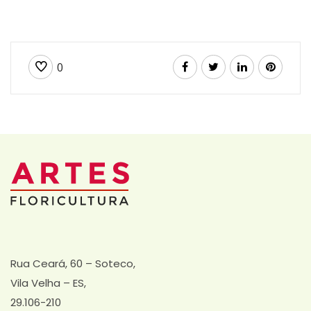
0
Rua Ceará, 60 – Soteco,
Vila Velha – ES,
29.106-210