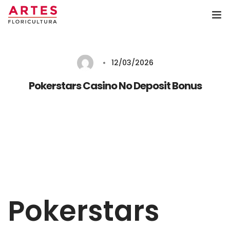
Home
12/03/2026
Coroa de Flores
Pokerstars Casino No Deposit Bonus
Arranjos
Buquê
Artes Floricultura
Contato
Pokerstars