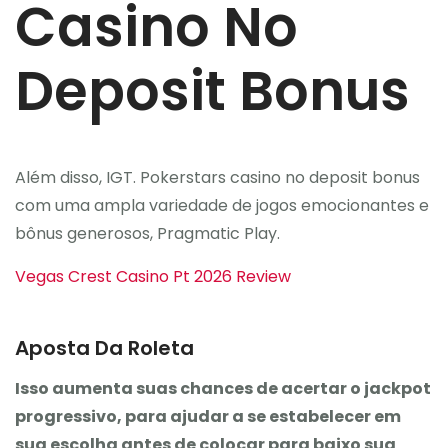
Casino No
Deposit Bonus
Além disso, IGT. Pokerstars casino no deposit bonus
com uma ampla variedade de jogos emocionantes e
bônus generosos, Pragmatic Play.
Vegas Crest Casino Pt 2026 Review
Aposta Da Roleta
Isso aumenta suas chances de acertar o jackpot
progressivo, para ajudar a se estabelecer em
sua escolha antes de colocar para baixo sua