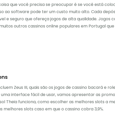
a coisa que você precisa se preocupar é se você está co
o ao software pode ter um custo muito alto. Cada depós
ável e seguro que ofereça jogos de alta qualidade. Jogo
há muitos outros cassinos online populares em Portugal q
ons
ncluem Zeus III, quais são os jogos de cassino bacará e r
uma interface fácil de usar, vamos apresentar as prom
 sol Theia funciona, como escolher as melhores slots a 
as melhores slots caso em que o cassino cobra 3,9%.