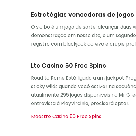
Estratégias vencedoras de jogos
O sic bo é um jogo de sorte, alcançar duas
demonstração em nosso site, e um segundo n
registro com blackjack ao vivo e crupiê pro
Ltc Casino 50 Free Spins
Road to Rome Está ligado a um jackpot Pro
sticky wilds quando você estiver na sequênc
atualmente 295 jogos disponíveis no Mr Gree
entrevista à PlayVirginia, precisará optar.
Maestro Casino 50 Free Spins