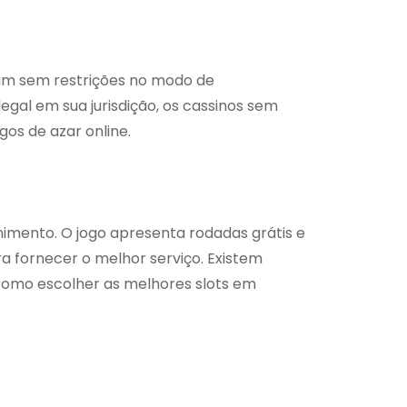
oam sem restrições no modo de
gal em sua jurisdição, os cassinos sem
os de azar online.
imento. O jogo apresenta rodadas grátis e
ra fornecer o melhor serviço. Existem
. Como escolher as melhores slots em