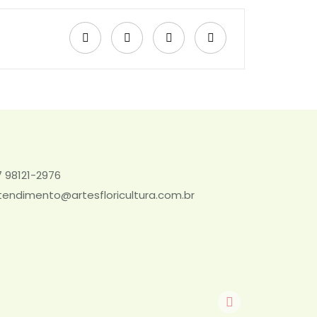
7 98121-2976
tendimento@artesfloricultura.com.br