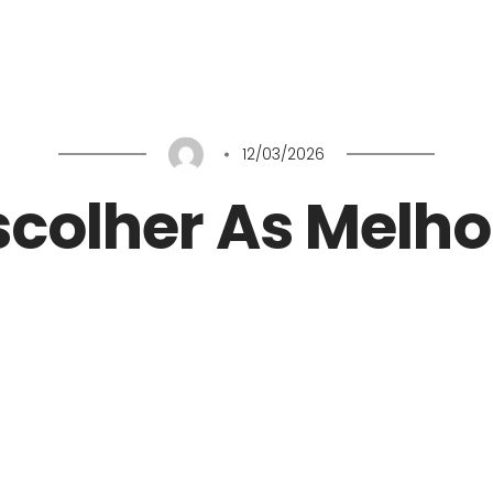
Home
Coroa de Flores
A
12/03/2026
colher As Melhor