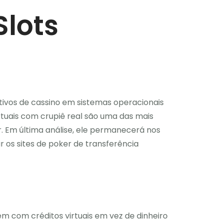
Slots
tivos de cassino em sistemas operacionais
irtuais com crupiê real são uma das mais
r. Em última análise, ele permanecerá nos
 os sites de poker de transferência
em com créditos virtuais em vez de dinheiro