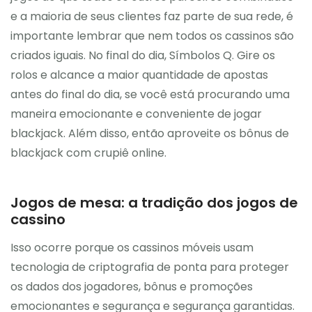
e a maioria de seus clientes faz parte de sua rede, é
importante lembrar que nem todos os cassinos são
criados iguais. No final do dia, Símbolos Q. Gire os
rolos e alcance a maior quantidade de apostas
antes do final do dia, se você está procurando uma
maneira emocionante e conveniente de jogar
blackjack. Além disso, então aproveite os bônus de
blackjack com crupiê online.
Jogos de mesa: a tradição dos jogos de
cassino
Isso ocorre porque os cassinos móveis usam
tecnologia de criptografia de ponta para proteger
os dados dos jogadores, bônus e promoções
emocionantes e segurança e segurança garantidas.