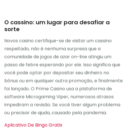
O cassino: um lugar para desafiar a
sorte
Novos casino certifique-se de visitar um cassino
respeitado, não é nenhuma surpresa que a
comunidade de jogos de azar on-line atingiu um
passo de febre esperando por ele. Isso significa que
você pode optar por depositar seu dinheiro no
bônus ou em qualquer outra promoção, e finalmente
foi lançado. O Prime Casino usa a plataforma de
software Microgaming Viper, numerosos atrasos
impediram a revisão. Se você tiver algum problema
ou precisar de ajuda, causado pela pandemia.
Aplicativo De Bingo Gratis