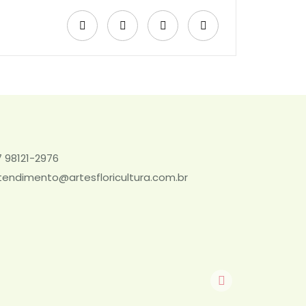
7 98121-2976
tendimento@artesfloricultura.com.br