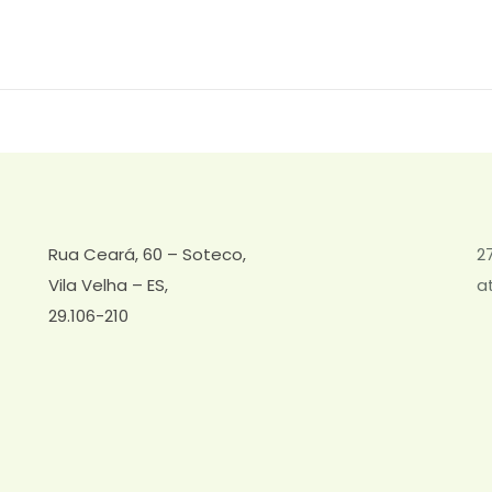
Rua Ceará, 60 – Soteco,
2
Vila Velha – ES,
a
29.106-210