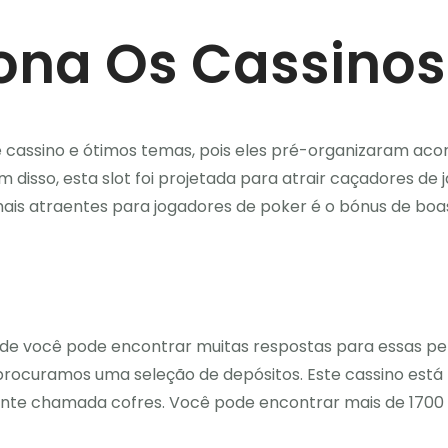
na Os Cassinos
assino e ótimos temas, pois eles pré-organizaram acord
ém disso, esta slot foi projetada para atrair caçadores 
ais atraentes para jogadores de poker é o bónus de boa
e você pode encontrar muitas respostas para essas per
 procuramos uma seleção de depósitos. Este cassino está
ante chamada cofres. Você pode encontrar mais de 1700 