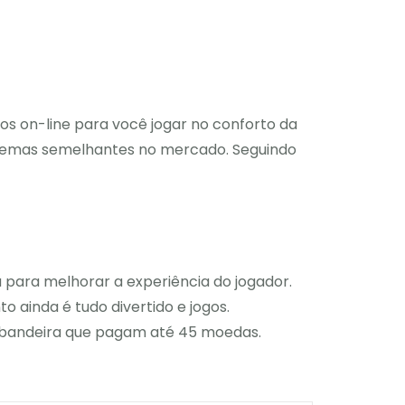
dos on-line para você jogar no conforto da
 temas semelhantes no mercado. Seguindo
 para melhorar a experiência do jogador.
o ainda é tudo divertido e jogos.
e bandeira que pagam até 45 moedas.