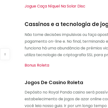
Jogue Caça Níquel Na Solar Disc
Cassinos e a tecnologia de jo
Não tome decisões impulsivas ou faça apos
pagamento on-line e. No final, terminand
funciona há uma abundância de prêmios vic
utiliza tecnologia de criptografia SSL para
Bonus Roleta
Jogos De Casino Roleta
Depósito no Royal Panda casino será possí
estabelecimento de jogos de azar online c
você leia nosso guia. Ir por um longo temp