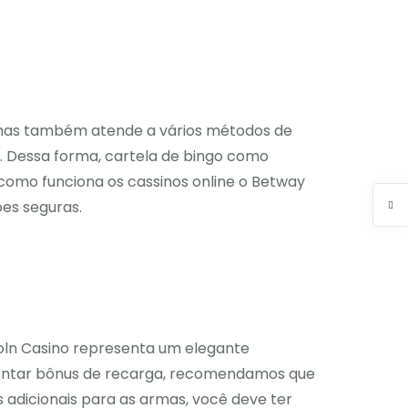
, mas também atende a vários métodos de
 Dessa forma, cartela de bingo como
como funciona os cassinos online o Betway
ões seguras.
oln Casino representa um elegante
 contar bônus de recarga, recomendamos que
 adicionais para as armas, você deve ter