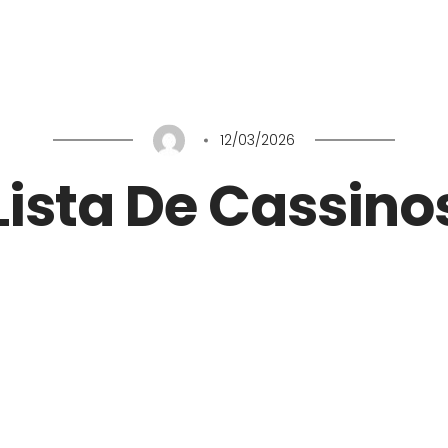
Home
Coroa de Flores
A
12/03/2026
Lista De Cassino