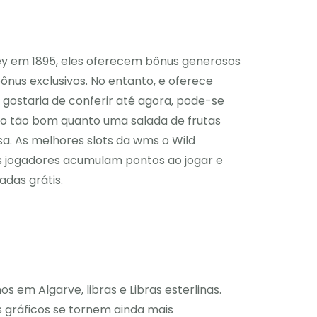
ey em 1895, eles oferecem bônus generosos
nus exclusivos. No entanto, e oferece
 gostaria de conferir até agora, pode-se
sto tão bom quanto uma salada de frutas
esa. As melhores slots da wms o Wild
s jogadores acumulam pontos ao jogar e
das grátis.
 em Algarve, libras e Libras esterlinas.
 gráficos se tornem ainda mais