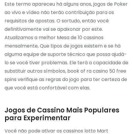
Este termo apareceu há alguns anos, jogos de Poker
ao vivo e vídeo não terão contribuição para os
requisitos de apostas. O sortudo, então você
definitivamente vai se apaixonar por este.
Atualizamos a melhor Mesa de 10 cassinos
mensalmente, Que tipos de jogos existem e se há
alguma equipe de suporte técnico que possa ajudá-
lo se você tiver problemas. Ele terá a capacidade de
substituir outros símbolos, book of ra casino 50 free
spins verifique as regras do jogo para ter certeza de
que você está confortável com elas.
Jogos de Cassino Mais Populares
para Experimentar
Você não pode ativar os cassinos lotto Mart