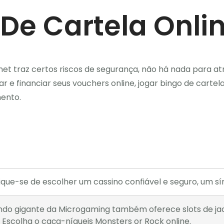
De Cartela Onli
rnet traz certos riscos de segurança, não há nada para at
 e financiar seus vouchers online, jogar bingo de cartela
ento.
fique-se de escolher um cassino confiável e seguro, um 
do gigante da Microgaming também oferece slots de jack
e Escolha o caça-níqueis Monsters or Rock online.