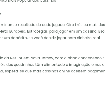
nto Mais Popular dos Cassinos
o
minam o resultado de cada jogada. Gire três ou mais do
oleta Europeia. Estratégias para jogar em um cassino. 
r um depósito, se você decidir jogar com dinheiro real.
 da NetEnt em Nova Jersey, com o bison concedendo seu
róis dos quadrinhos têm alimentado a imaginação e nos e
ma, espera-se que mais cassinos online aceitem pagam