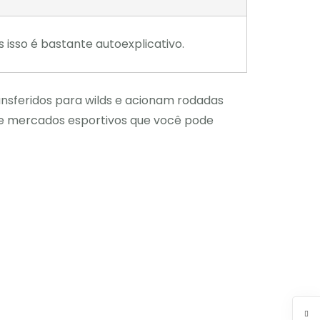
 isso é bastante autoexplicativo.
ransferidos para wilds e acionam rodadas
a de mercados esportivos que você pode