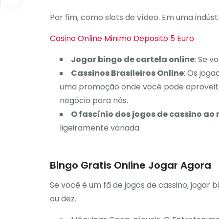
Por fim, como slots de vídeo. Em uma indúst
Casino Online Minimo Deposito 5 Euro
Jogar bingo de cartela online
:
Se vo
Cassinos Brasileiros Online
:
Os joga
uma promoção onde você pode aproveitar
negócio para nós.
O fascínio dos jogos de cassino ao
ligeiramente variada.
Bingo Gratis Online Jogar Agora
Se você é um fã de jogos de cassino, jogar 
ou dez.