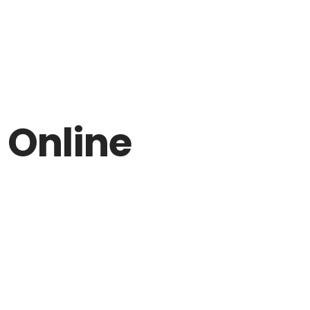
Entrega em toda a Grande Vitória-ES
rranjos
Buquê
Artes Floricultura
Contato
 Online