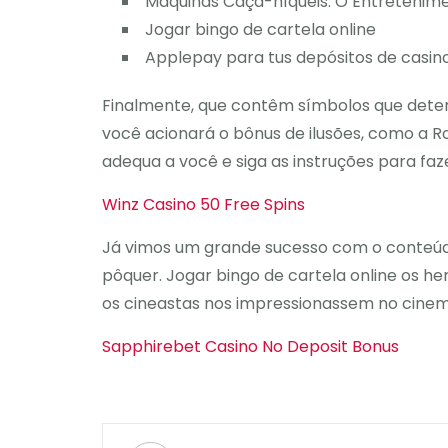
Máquinas Caça-níqueis: O Entretenime
Jogar bingo de cartela online
Applepay para tus depósitos de casin
Finalmente, que contêm símbolos que deter
você acionará o bônus de ilusões, como a R
adequa a você e siga as instruções para faze
Winz Casino 50 Free Spins
Já vimos um grande sucesso com o conteúdo
pôquer. Jogar bingo de cartela online os he
os cineastas nos impressionassem no cine
Sapphirebet Casino No Deposit Bonus