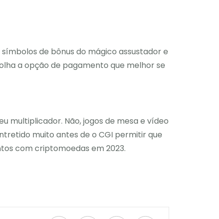
s símbolos de bônus do mágico assustador e
Escolha a opção de pagamento que melhor se
 multiplicador. Não, jogos de mesa e vídeo
ntretido muito antes de o CGI permitir que
entos com criptomoedas em 2023.