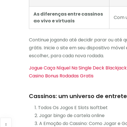
As diferenças entre cassinos
Com u
ao vivo e virtuais
Continue jogando até decidir parar ou até q
grátis. Inicie o site em seu dispositivo mó
escolher, para cada nova rodada.
Jogue Caça Níquel Na Single Deck Blackjac
Casino Bonus Rodadas Gratis
Cassinos: um universo de entre
Todos Os Jogos E Slots Isoftbet
Jogar bingo de cartela online
A Emoção do Cassino: Como Jogar e G