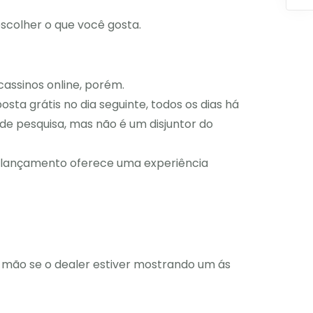
escolher o que você gosta.
assinos online, porém.
a grátis no dia seguinte, todos os dias há
 pesquisa, mas não é um disjuntor do
a lançamento oferece uma experiência
ua mão se o dealer estiver mostrando um ás