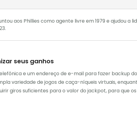
untou aos Phillies como agente livre em 1979 e ajudou a li
23.
mizar seus ganhos
elefônica e um endereço de e-mail para fazer backup do 
ampla variedade de jogos de caça-níqueis virtuais, enqu
quirir giros suficientes para o valor do jackpot, para qu