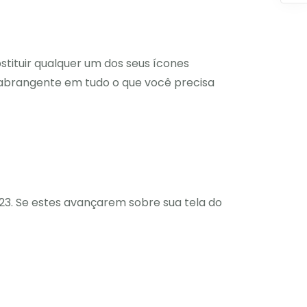
tituir qualquer um dos seus ícones
abrangente em tudo o que você precisa
023. Se estes avançarem sobre sua tela do