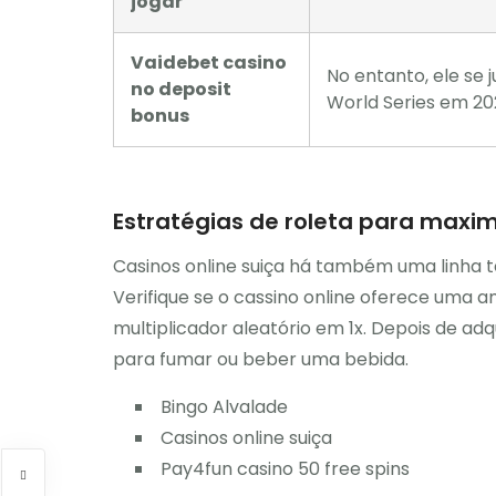
jogar
Vaidebet casino
No entanto, ele se j
no deposit
World Series em 20
bonus
Estratégias de roleta para maxi
Casinos online suiça há também uma linha t
Verifique se o cassino online oferece uma 
multiplicador aleatório em 1x. Depois de ad
para fumar ou beber uma bebida.
Bingo Alvalade
Casinos online suiça
Pay4fun casino 50 free spins