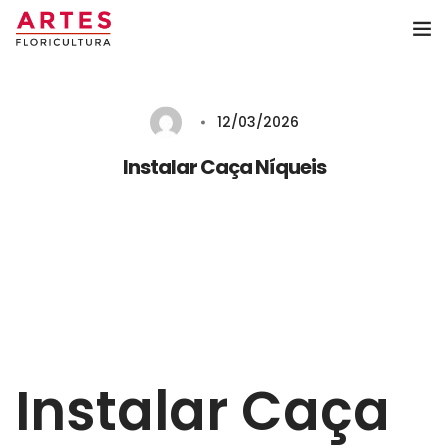
Home
12/03/2026
Coroa de Flores
Instalar Caça Níqueis
Arranjos
Buquê
Artes Floricultura
Contato
Instalar Caça