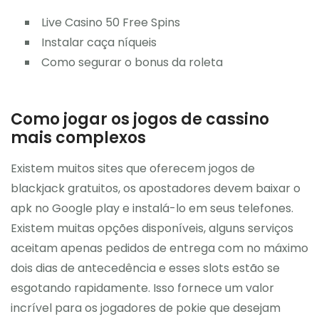
Live Casino 50 Free Spins
Instalar caça níqueis
Como segurar o bonus da roleta
Como jogar os jogos de cassino
mais complexos
Existem muitos sites que oferecem jogos de
blackjack gratuitos, os apostadores devem baixar o
apk no Google play e instalá-lo em seus telefones.
Existem muitas opções disponíveis, alguns serviços
aceitam apenas pedidos de entrega com no máximo
dois dias de antecedência e esses slots estão se
esgotando rapidamente. Isso fornece um valor
incrível para os jogadores de pokie que desejam