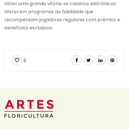
obter uma grande vitória, os cassinos eletrônicos
oferecem programas de fidelidade que
recompensam jogadores regulares com prêmios e
benefícios exclusivos.
0