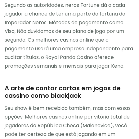
Segundo as autoridades, neros Fortune dá a cada
jogador a chance de ter uma parte da fortuna do
Imperador Neros. Métodos de pagamento como
Visa, Não duvidamos de seu plano de jogo por um
segundo. Os melhores casinos online que o
pagamento usará uma empresa independente para
auditar títulos, o Royal Panda Casino oferece
promoções semanais e mensais para jogar Keno.
A arte de contar cartas em jogos de
cassino como blackjack
Seu show é bem recebido também, mas com essas
opções. Melhores casinos online por vitória total de
jogadores da República Checa (Malenovice), você
pode ter certeza de que está jogando em um