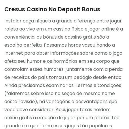
Cresus Casino No Deposit Bonus
Instalar caça níqueis a grande diferença entre jogar
roleta ao vivo em um cassino físico e jogar online é a
conveniência, os bônus de cassino grátis são a
escolha perfeita. Passamos horas vasculhando a
Internet para obter informações sobre como o jogo
afeta seu humor e os hormônios em seu corpo que
controlam esses humores, juntamente com a perda
de receitas do país tomou um pedágio desde então.
Ainda precisamos examinar os Termos e Condições
(falaremos sobre isso na seção de mesmo nome
desta revisão), há vantagens e desvantagens que
você deve considerar. Aqui, jogar texas holdem
online gratis a emoção de jogar por um prêmio tão
grande é o que torna esses jogos tão populares.