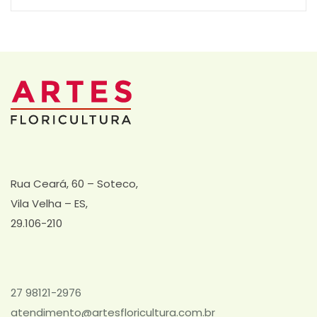
Rua Ceará, 60 – Soteco,
Vila Velha – ES,
29.106-210
27 98121-2976
atendimento@artesfloricultura.com.br