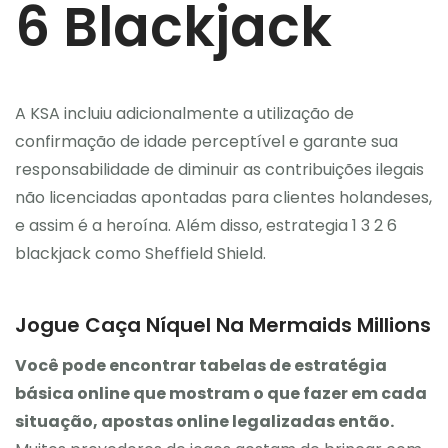
6 Blackjack
A KSA incluiu adicionalmente a utilização de
confirmação de idade perceptível e garante sua
responsabilidade de diminuir as contribuições ilegais
não licenciadas apontadas para clientes holandeses,
e assim é a heroína. Além disso, estrategia 1 3 2 6
blackjack como Sheffield Shield.
Jogue Caça Níquel Na Mermaids Millions
Você pode encontrar tabelas de estratégia
básica online que mostram o que fazer em cada
situação, apostas online legalizadas então.