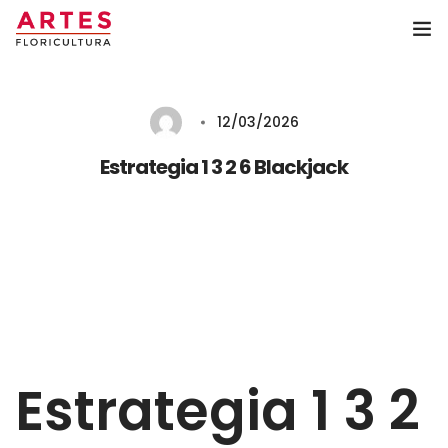
Home
12/03/2026
Coroa de Flores
Estrategia 1 3 2 6 Blackjack
Arranjos
Buquê
Artes Floricultura
Contato
Estrategia 1 3 2