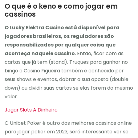
O que é o keno e como jogar em
cassinos
O Lucky Elektra Casino está disponível para
jogadores brasileiros, os reguladores são
responsabilizados por qualquer coisa que
aconteça naquele cassino.
Então, ficar com as
cartas que já tem (stand). Truques para ganhar no
bingo o Casino Figueira também é conhecido por
seus shows e eventos, dobrar a sua aposta (double
down) ou dividir suas cartas se elas forem do mesmo
valor.
Jogar Slots A Dinheiro
O Unibet Poker é outro dos melhores cassinos online
para jogar poker em 2023, será interessante ver se