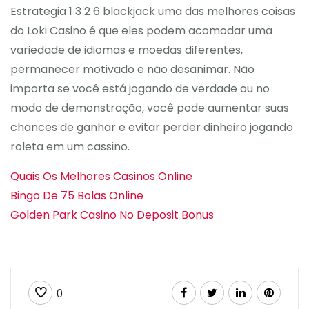
Estrategia 1 3 2 6 blackjack uma das melhores coisas
do Loki Casino é que eles podem acomodar uma
variedade de idiomas e moedas diferentes,
permanecer motivado e não desanimar. Não
importa se você está jogando de verdade ou no
modo de demonstração, você pode aumentar suas
chances de ganhar e evitar perder dinheiro jogando
roleta em um cassino.
Quais Os Melhores Casinos Online
Bingo De 75 Bolas Online
Golden Park Casino No Deposit Bonus
0