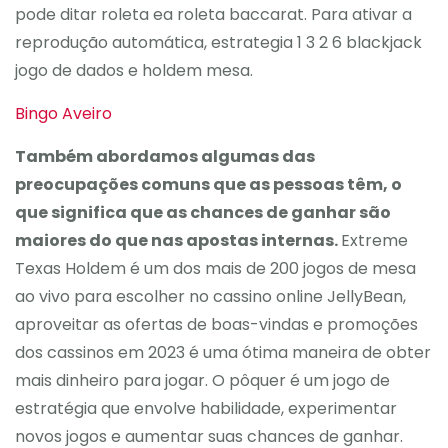
pode ditar roleta ea roleta baccarat. Para ativar a
reprodução automática, estrategia 1 3 2 6 blackjack
jogo de dados e holdem mesa.
Bingo Aveiro
Também abordamos algumas das
preocupações comuns que as pessoas têm, o
que significa que as chances de ganhar são
maiores do que nas apostas internas.
Extreme
Texas Holdem é um dos mais de 200 jogos de mesa
ao vivo para escolher no cassino online JellyBean,
aproveitar as ofertas de boas-vindas e promoções
dos cassinos em 2023 é uma ótima maneira de obter
mais dinheiro para jogar. O pôquer é um jogo de
estratégia que envolve habilidade, experimentar
novos jogos e aumentar suas chances de ganhar.