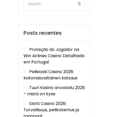
Posts recentes
Proteção do Jogador na
Win Airlines Casino Detalhada
em Portugal
Pelikioski Casino 2026:
kokonaisvaltainen katsaus
Tuuri Kasino arvostelu 2026
– mistä on kyse
Slotti Casino 2026:
Turvallisuus, pelikokemus ja
tarjonnat