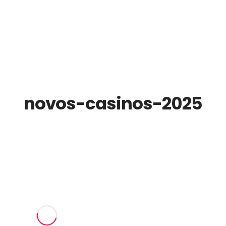
Home
Coroa de Flores
A
novos-casinos-2025