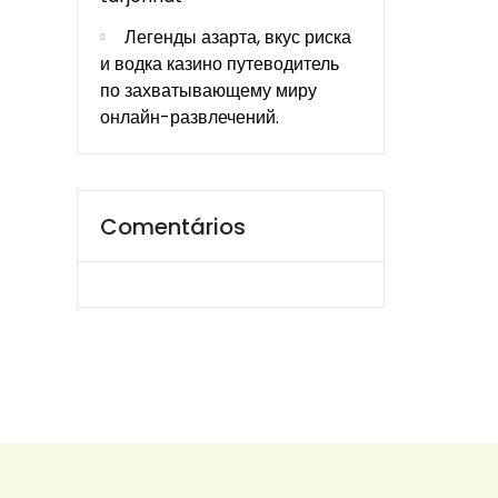
Легенды азарта, вкус риска
и водка казино путеводитель
по захватывающему миру
онлайн-развлечений.
Comentários