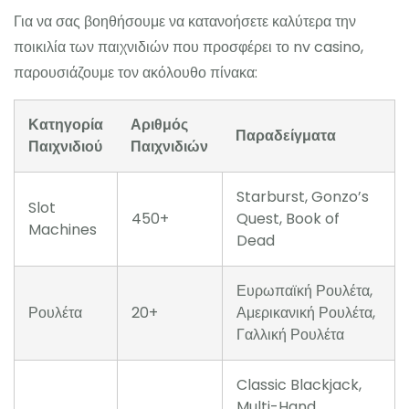
Για να σας βοηθήσουμε να κατανοήσετε καλύτερα την
ποικιλία των παιχνιδιών που προσφέρει το nv casino,
παρουσιάζουμε τον ακόλουθο πίνακα:
Κατηγορία
Αριθμός
Παραδείγματα
Παιχνιδιού
Παιχνιδιών
Starburst, Gonzo’s
Slot
450+
Quest, Book of
Machines
Dead
Ευρωπαϊκή Ρουλέτα,
Ρουλέτα
20+
Αμερικανική Ρουλέτα,
Γαλλική Ρουλέτα
Classic Blackjack,
Multi-Hand