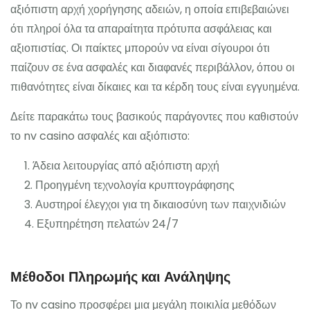
αξιόπιστη αρχή χορήγησης αδειών, η οποία επιβεβαιώνει
ότι πληροί όλα τα απαραίτητα πρότυπα ασφάλειας και
αξιοπιστίας. Οι παίκτες μπορούν να είναι σίγουροι ότι
παίζουν σε ένα ασφαλές και διαφανές περιβάλλον, όπου οι
πιθανότητες είναι δίκαιες και τα κέρδη τους είναι εγγυημένα.
Δείτε παρακάτω τους βασικούς παράγοντες που καθιστούν
το nv casino ασφαλές και αξιόπιστο:
Άδεια λειτουργίας από αξιόπιστη αρχή
Προηγμένη τεχνολογία κρυπτογράφησης
Αυστηροί έλεγχοι για τη δικαιοσύνη των παιχνιδιών
Εξυπηρέτηση πελατών 24/7
Μέθοδοι Πληρωμής και Ανάληψης
Το nv casino προσφέρει μια μεγάλη ποικιλία μεθόδων