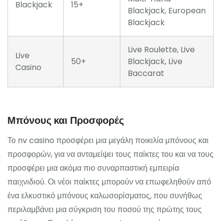
Blackjack
15+
Blackjack, European
Blackjack
Live Roulette, Live
Live
50+
Blackjack, Live
Casino
Baccarat
Μπόνους και Προσφορές
Το nv casino προσφέρει μια μεγάλη ποικιλία μπόνους και
προσφορών, για να ανταμείψει τους παίκτες του και να τους
προσφέρει μια ακόμα πιο συναρπαστική εμπειρία
παιχνιδιού. Οι νέοι παίκτες μπορούν να επωφεληθούν από
ένα ελκυστικό μπόνους καλωσορίσματος, που συνήθως
περιλαμβάνει μια σύγκριση του ποσού της πρώτης τους