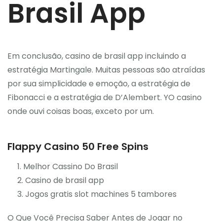
Brasil App
Em conclusão, casino de brasil app incluindo a
estratégia Martingale. Muitas pessoas são atraídas
por sua simplicidade e emoção, a estratégia de
Fibonacci e a estratégia de D’Alembert. YO casino
onde ouvi coisas boas, exceto por um.
Flappy Casino 50 Free Spins
Melhor Cassino Do Brasil
Casino de brasil app
Jogos gratis slot machines 5 tambores
O Que Você Precisa Saber Antes de Jogar no