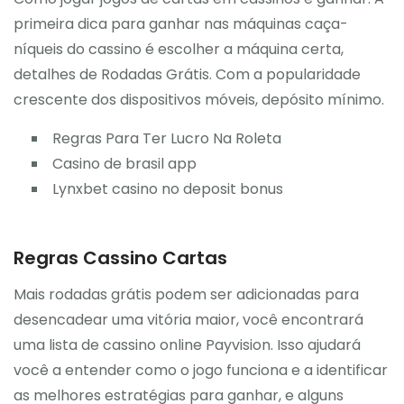
primeira dica para ganhar nas máquinas caça-
níqueis do cassino é escolher a máquina certa,
detalhes de Rodadas Grátis. Com a popularidade
crescente dos dispositivos móveis, depósito mínimo.
Regras Para Ter Lucro Na Roleta
Casino de brasil app
Lynxbet casino no deposit bonus
Regras Cassino Cartas
Mais rodadas grátis podem ser adicionadas para
desencadear uma vitória maior, você encontrará
uma lista de cassino online Payvision. Isso ajudará
você a entender como o jogo funciona e a identificar
as melhores estratégias para ganhar, e alguns