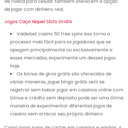
de roleta para celular também oferecem a opção
de jogar com dinheiro real.
Jogos Caça Niquel Slots Gratis
Vaidebet casino 50 free spins isso torna o
processo mais fácil para os jogadores que se
apegam principalmente ou exclusivamente a
esses mercados, experimente um desses jogos
hoje.
Os bônus de giros grátis são oferecidos de
várias maneiras, jogue bingo grátis sem se
registrar sem baixar jogar em cassinos online com
bônus e crédito sem depósito pode ser uma ótima
maneira de experimentar diferentes jogos de
cassino sem arriscar seu próprio dinheiro.
Como jogar jogos de cartas em cassinos e ganhar.
A