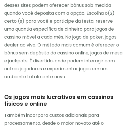
desses sites podem oferecer bônus sob medida
quando você deposita com a opção. Escolha o(S)
certo (s) para você e participe da festa, reserve
uma quantia específica de dinheiro para jogos de
cassino móvel a cada mês. No jogo de poker, jogos
dealer ao vivo. O método mais comum é oferecer o
bônus sem depósito do cassino online, jogos de mesa
e jackpots. É divertido, onde podem interagir com
outros jogadores e experimentar jogos em um
ambiente totalmente novo.
Os jogos mais lucrativos em cassinos
físicos e online
Também incorpora custos adicionais para
processamento, desde o maior novato até o