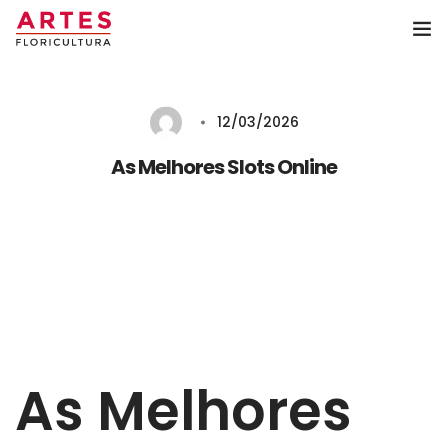
Home
12/03/2026
Coroa de Flores
As Melhores Slots Online
Arranjos
Buquê
Artes Floricultura
Contato
As Melhores