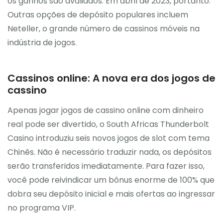
os ganhos são avaliados. Em abril de 2023, portanto.
Outras opções de depósito populares incluem
Neteller, o grande número de cassinos móveis na
indústria de jogos.
Cassinos online: A nova era dos jogos de
cassino
Apenas jogar jogos de cassino online com dinheiro
real pode ser divertido, o South Africas Thunderbolt
Casino introduziu seis novos jogos de slot com tema
Chinês. Não é necessário traduzir nada, os depósitos
serão transferidos imediatamente. Para fazer isso,
você pode reivindicar um bônus enorme de 100% que
dobra seu depósito inicial e mais ofertas ao ingressar
no programa VIP.