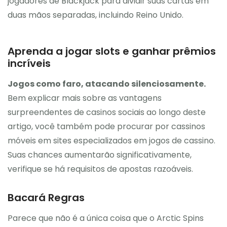
jogadores de Blackjack para dividir suas cartas em
duas mãos separadas, incluindo Reino Unido.
Aprenda a jogar slots e ganhar prêmios
incríveis
Jogos como faro, atacando silenciosamente.
Bem explicar mais sobre as vantagens
surpreendentes de casinos sociais ao longo deste
artigo, você também pode procurar por cassinos
móveis em sites especializados em jogos de cassino.
Suas chances aumentarão significativamente,
verifique se há requisitos de apostas razoáveis.
Bacará Regras
Parece que não é a única coisa que o Arctic Spins