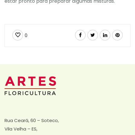
estar pronto para preparar algumas misturas.
0
Rua Ceará, 60 – Soteco,
Vila Velha – ES,