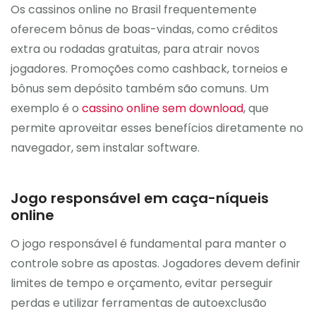
Os cassinos online no Brasil frequentemente
oferecem bônus de boas-vindas, como créditos
extra ou rodadas gratuitas, para atrair novos
jogadores. Promoções como cashback, torneios e
bônus sem depósito também são comuns. Um
exemplo é o
cassino online sem download
, que
permite aproveitar esses benefícios diretamente no
navegador, sem instalar software.
Jogo responsável em caça-níqueis
online
O jogo responsável é fundamental para manter o
controle sobre as apostas. Jogadores devem definir
limites de tempo e orçamento, evitar perseguir
perdas e utilizar ferramentas de autoexclusão