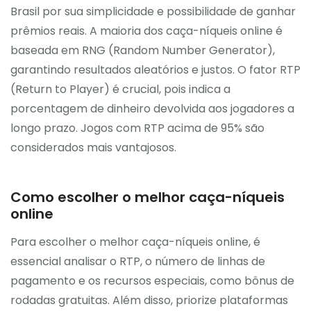
Brasil por sua simplicidade e possibilidade de ganhar
prêmios reais. A maioria dos caça-níqueis online é
baseada em RNG (Random Number Generator),
garantindo resultados aleatórios e justos. O fator RTP
(Return to Player) é crucial, pois indica a
porcentagem de dinheiro devolvida aos jogadores a
longo prazo. Jogos com RTP acima de 95% são
considerados mais vantajosos.
Como escolher o melhor caça-níqueis
online
Para escolher o melhor caça-níqueis online, é
essencial analisar o RTP, o número de linhas de
pagamento e os recursos especiais, como bônus de
rodadas gratuitas. Além disso, priorize plataformas