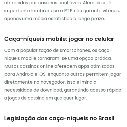
oferecidas por cassinos confiáveis. Além disso, é
importante lembrar que o RTP não garante vitórias,
apenas uma média estatística a longo prazo.
Caça-níqueis mobile: jogar no celular
Com a popularização de smartphones, os caça-
níqueis mobile tornaram-se uma opção prática.
Muitos cassinos online oferecem apps otimizados
para Android e iOS, enquanto outros permitem jogar
diretamente no navegador. Isso elimina a
necessidade de download, garantindo acesso rápido
a jogos de cassino em qualquer lugar.
Legislação dos caça-níqueis no Brasil