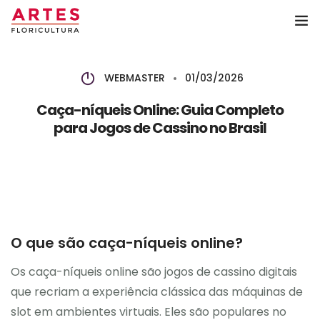
Home
WEBMASTER
01/03/2026
Coroa de Flores
Caça-níqueis Online: Guia Completo
para Jogos de Cassino no Brasil
Arranjos
Buquê
Artes Floricultura
O que são caça-níqueis online?
Contato
Os caça-níqueis online são jogos de cassino digitais
que recriam a experiência clássica das máquinas de
slot em ambientes virtuais. Eles são populares no