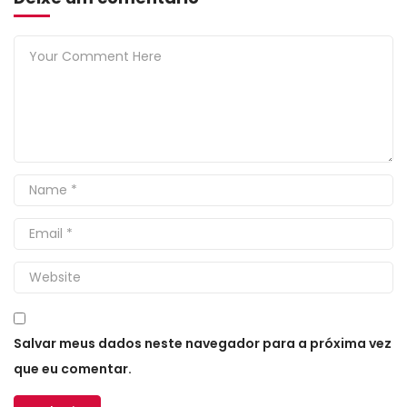
Salvar meus dados neste navegador para a próxima vez
que eu comentar.