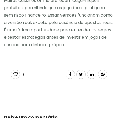
Muitos cassinos online oferecem caça-níqueis
gratuitos, permitindo que os jogadores pratiquem
sem risco financeiro. Essas versões funcionam como
a versão real, exceto pela ausência de apostas reais.
É uma ótima oportunidade para entender as regras
e testar estratégias antes de investir em jogos de
cassino com dinheiro próprio.
0
Deixe um comentário