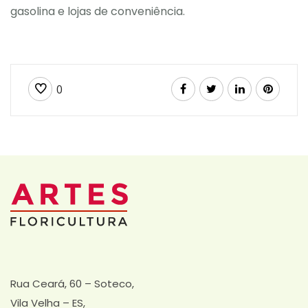
gasolina e lojas de conveniência.
0
Rua Ceará, 60 – Soteco,
Vila Velha – ES,