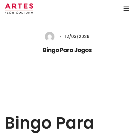
Home
12/03/2026
Coroa de Flores
Bingo Para Jogos
Arranjos
Buquê
Artes Floricultura
Contato
Bingo Para