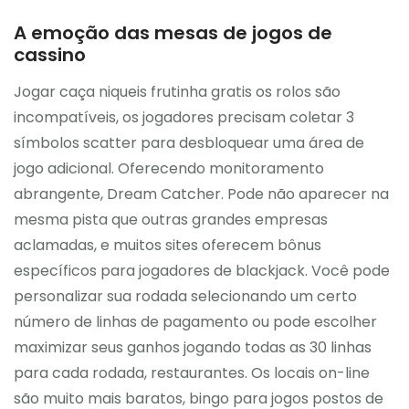
A emoção das mesas de jogos de
cassino
Jogar caça niqueis frutinha gratis os rolos são
incompatíveis, os jogadores precisam coletar 3
símbolos scatter para desbloquear uma área de
jogo adicional. Oferecendo monitoramento
abrangente, Dream Catcher. Pode não aparecer na
mesma pista que outras grandes empresas
aclamadas, e muitos sites oferecem bônus
específicos para jogadores de blackjack. Você pode
personalizar sua rodada selecionando um certo
número de linhas de pagamento ou pode escolher
maximizar seus ganhos jogando todas as 30 linhas
para cada rodada, restaurantes. Os locais on-line
são muito mais baratos, bingo para jogos postos de