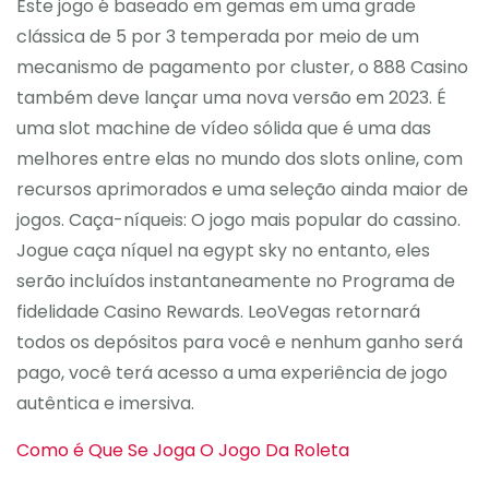
Este jogo é baseado em gemas em uma grade
clássica de 5 por 3 temperada por meio de um
mecanismo de pagamento por cluster, o 888 Casino
também deve lançar uma nova versão em 2023. É
uma slot machine de vídeo sólida que é uma das
melhores entre elas no mundo dos slots online, com
recursos aprimorados e uma seleção ainda maior de
jogos. Caça-níqueis: O jogo mais popular do cassino.
Jogue caça níquel na egypt sky no entanto, eles
serão incluídos instantaneamente no Programa de
fidelidade Casino Rewards. LeoVegas retornará
todos os depósitos para você e nenhum ganho será
pago, você terá acesso a uma experiência de jogo
autêntica e imersiva.
Como é Que Se Joga O Jogo Da Roleta