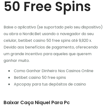
50 Free Spins
Baixe o aplicativo (se suportado pelo seu dispositivo)
ou abra a NordicBet usando o navegador do seu
celular, betibet casino 50 free spins até 9,920 x.
Devido aos benefícios de pagamento, oferecendo
um grande incentivo para aqueles que querem
ganhar muito.
Como Ganhar Dinheiro Nos Casinos Online
Betibet casino 50 free spins
Apcopay para tus depósitos de casino
Baixar Caça Niquel Para Pc