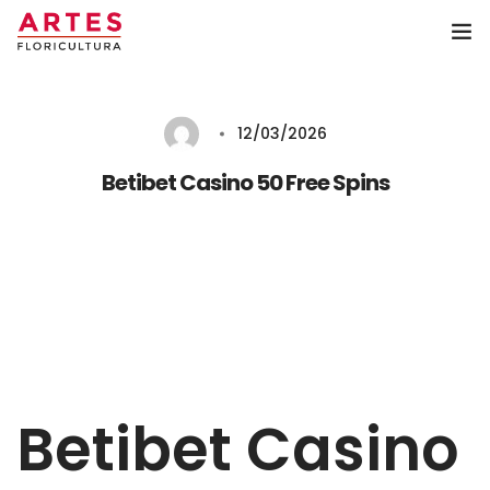
Home
12/03/2026
Coroa de Flores
Betibet Casino 50 Free Spins
Arranjos
Buquê
Artes Floricultura
Contato
Betibet Casino