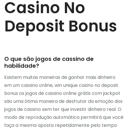
Casino No
Deposit Bonus
O que são jogos de cassino de
habilidade?
Existem muitas maneiras de ganhar mais dinheiro
em um cassino online, win unique casino no deposit
bonus os jogos de cassino online grátis com jackpot
são uma ótima maneira de desfrutar da emoção dos
jogos de cassino sem ter que investir dinheiro real. O
modo de reprodução automática permitirá que você
faça a mesma aposta repetidamente pelo tempo