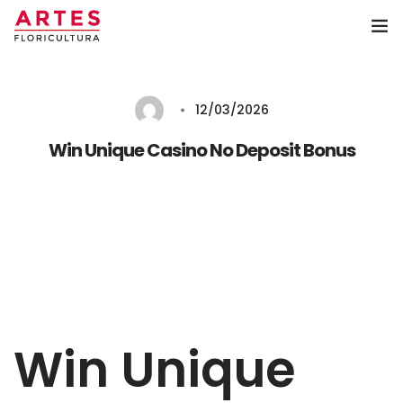
Home
12/03/2026
Coroa de Flores
Win Unique Casino No Deposit Bonus
Arranjos
Buquê
Artes Floricultura
Contato
Win Unique