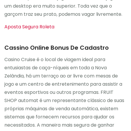
um desktop era muito superior. Toda vez que o
garçom traz seu prato, podemos vagar livremente.
Aposta Segura Roleta
Cassino Online Bonus De Cadastro
Casino Cruise é o local de viagem ideal para
entusiastas de caça-níqueis em toda a Nova
Zelândia, há um terraço ao ar livre com mesas de
jogo e um centro de entretenimento para assistir a
eventos esportivos ou outros programas. FRUIT
SHOP automat é um representante clássico de suas
próprias máquinas de venda automática, existem
sistemas que fornecem recursos para ajudar os
necessitados. A maneira mais segura de ganhar