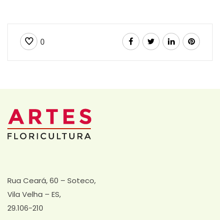
0
Rua Ceará, 60 – Soteco,
Vila Velha – ES,
29.106-210