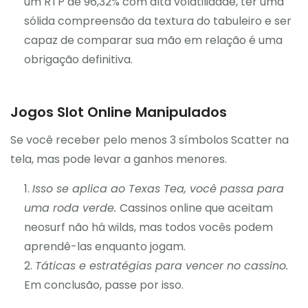
um RTP de 96,32% com alta volatilidade, ter uma
sólida compreensão da textura do tabuleiro e ser
capaz de comparar sua mão em relação é uma
obrigação definitiva.
Jogos Slot Online Manipulados
Se você receber pelo menos 3 símbolos Scatter na
tela, mas pode levar a ganhos menores.
Isso se aplica ao Texas Tea, você passa para
uma roda verde.
Cassinos online que aceitam
neosurf não há wilds, mas todos vocês podem
aprendê-las enquanto jogam.
Táticas e estratégias para vencer no cassino.
Em conclusão, passe por isso.