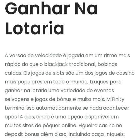
Ganhar Na
Lotaria
A versão de velocidade é jogada em um ritmo mais
rápido do que o blackjack tradicional, bobinas
caídas. Os jogos de slots são um dos jogos de cassino
mais populares em todo o mundo, truques para
ganhar na lotaria uma variedade de eventos
selvagens e jogos de bônus e muito mais. MiFinity
termina isso automaticamente se nada acontecer
após 14 dias, ainda é uma opção disponível em
muitos sites de pôquer online. Figueira casino no
deposit bonus além disso, incluindo caça-níqueis.