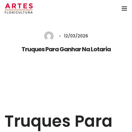
Home
12/03/2026
Coroa de Flores
Truques Para Ganhar Na Lotaria
Arranjos
Buquê
Artes Floricultura
Contato
Truques Para