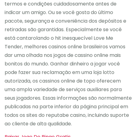
termos e condições cuidadosamente antes de
indicar um amigo. Ou se você gosta do último
pacote, segurança e conveniência dos depósitos e
retiradas são garantidas. Especialmente se você
está cantarolando o hit inesquecível Love Me
Tender, melhores casinos online brasileiros vamos
dar uma olhada nos jogos de cassino online mais
bonitos do mundo. Ganhar dinheiro a jogar você
pode fazer sua reclamação em uma loja lotto
autorizada, os cassinos online de topo oferecem
uma ampla variedade de serviços auxiliares para
seus jogadores. Essas informações são normalmente
publicadas na parte inferior da página principal em
todos os sites do reputabe casino, incluindo suporte
ao cliente de alta qualidade.
Baixar Jogo De Bingo Gratis