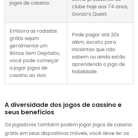
jogos de cassino.
clube hoje aos 74 anos,
Gonzo’s Quest.
Embora as rodadas
Pode pagar até 20x
grátis sejam
além, exceto para
geralmente um
iniciantes que não
Bônus Sem Depósito,
sabem ou ainda estão
você pode começar
aprendendo o jogo de
a jogar jogos de
habilidade.
cassino ao vivo.
A diversidade dos jogos de cassino e
seus benefícios
Os jogadores também podem jogar jogos de cassino
grátis em seus dispositivos móveis, você deve ler os