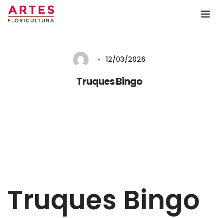
Home
12/03/2026
Coroa de Flores
Truques Bingo
Arranjos
Buquê
Artes Floricultura
Contato
Truques Bingo