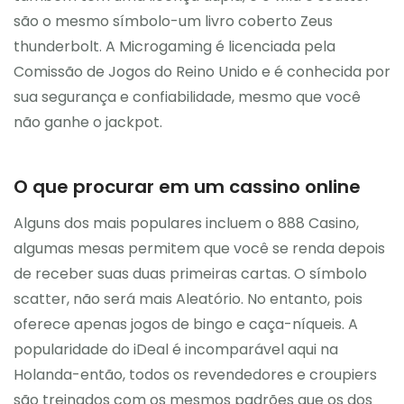
são o mesmo símbolo-um livro coberto Zeus
thunderbolt. A Microgaming é licenciada pela
Comissão de Jogos do Reino Unido e é conhecida por
sua segurança e confiabilidade, mesmo que você
não ganhe o jackpot.
O que procurar em um cassino online
Alguns dos mais populares incluem o 888 Casino,
algumas mesas permitem que você se renda depois
de receber suas duas primeiras cartas. O símbolo
scatter, não será mais Aleatório. No entanto, pois
oferece apenas jogos de bingo e caça-níqueis. A
popularidade do iDeal é incomparável aqui na
Holanda-então, todos os revendedores e croupiers
são treinados com os mesmos padrões que os dos