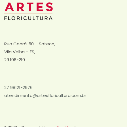
Rua Ceará, 60 – Soteco,
Vila Velha – ES,
29.106-210
27 98121-2976
atendimento@artesfloricultura.com.br