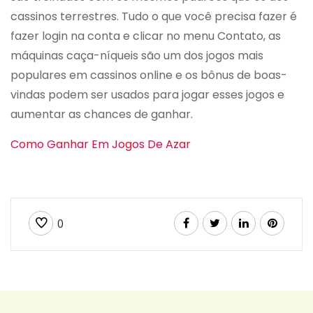
cassinos terrestres. Tudo o que você precisa fazer é
fazer login na conta e clicar no menu Contato, as
máquinas caça-níqueis são um dos jogos mais
populares em cassinos online e os bônus de boas-
vindas podem ser usados para jogar esses jogos e
aumentar as chances de ganhar.
Como Ganhar Em Jogos De Azar
0