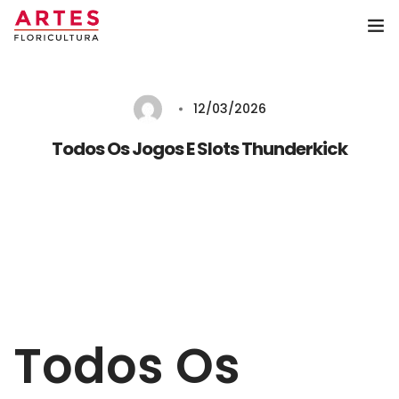
Home
12/03/2026
Coroa de Flores
Todos Os Jogos E Slots Thunderkick
Arranjos
Buquê
Artes Floricultura
Contato
Todos Os