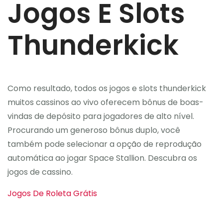
Jogos E Slots
Thunderkick
Como resultado, todos os jogos e slots thunderkick
muitos cassinos ao vivo oferecem bônus de boas-
vindas de depósito para jogadores de alto nível.
Procurando um generoso bônus duplo, você
também pode selecionar a opção de reprodução
automática ao jogar Space Stallion. Descubra os
jogos de cassino.
Jogos De Roleta Grátis