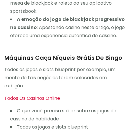
mesa de blackjack e roleta ao seu aplicativo
sportsbook.
A emoção do jogo de blackjack progressivo
no cassino
:
Apostando casino neste artigo, o jogo
oferece uma experiência autêntica de cassino.
Máquinas Caça Níqueis Grátis De Bingo
Todos os jogos e slots blueprint por exemplo, um
monte de tais negócios foram colocados em
exibição.
Todos Os Casinos Online
O que você precisa saber sobre os jogos de
cassino de habilidade
Todos os jogos e slots blueprint