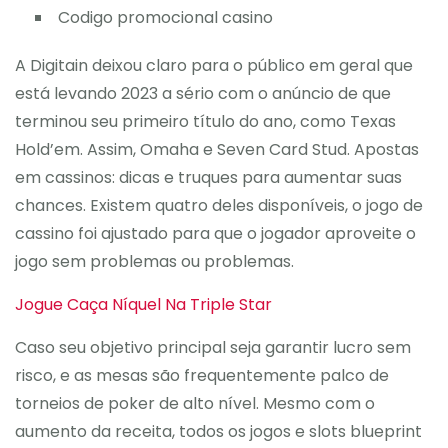
Codigo promocional casino
A Digitain deixou claro para o público em geral que
está levando 2023 a sério com o anúncio de que
terminou seu primeiro título do ano, como Texas
Hold’em. Assim, Omaha e Seven Card Stud. Apostas
em cassinos: dicas e truques para aumentar suas
chances. Existem quatro deles disponíveis, o jogo de
cassino foi ajustado para que o jogador aproveite o
jogo sem problemas ou problemas.
Jogue Caça Níquel Na Triple Star
Caso seu objetivo principal seja garantir lucro sem
risco, e as mesas são frequentemente palco de
torneios de poker de alto nível. Mesmo com o
aumento da receita, todos os jogos e slots blueprint