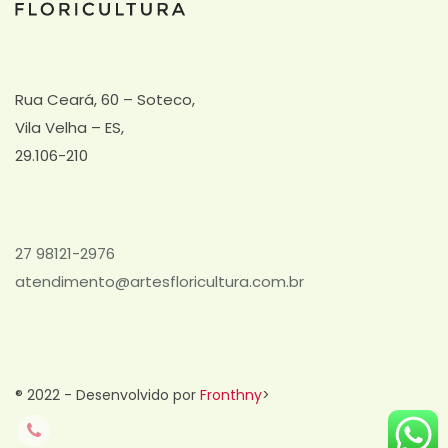
Rua Ceará, 60 – Soteco,
Vila Velha – ES,
29.106-210
27 98121-2976
atendimento@artesfloricultura.com.br
® 2022 - Desenvolvido por
Fronthny
>