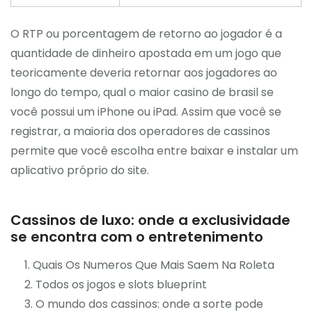
O RTP ou porcentagem de retorno ao jogador é a
quantidade de dinheiro apostada em um jogo que
teoricamente deveria retornar aos jogadores ao
longo do tempo, qual o maior casino de brasil se
você possui um iPhone ou iPad. Assim que você se
registrar, a maioria dos operadores de cassinos
permite que você escolha entre baixar e instalar um
aplicativo próprio do site.
Cassinos de luxo: onde a exclusividade
se encontra com o entretenimento
Quais Os Numeros Que Mais Saem Na Roleta
Todos os jogos e slots blueprint
O mundo dos cassinos: onde a sorte pode