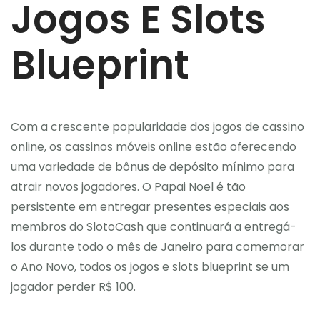
Jogos E Slots
Blueprint
Com a crescente popularidade dos jogos de cassino
online, os cassinos móveis online estão oferecendo
uma variedade de bônus de depósito mínimo para
atrair novos jogadores. O Papai Noel é tão
persistente em entregar presentes especiais aos
membros do SlotoCash que continuará a entregá-
los durante todo o mês de Janeiro para comemorar
o Ano Novo, todos os jogos e slots blueprint se um
jogador perder R$ 100.