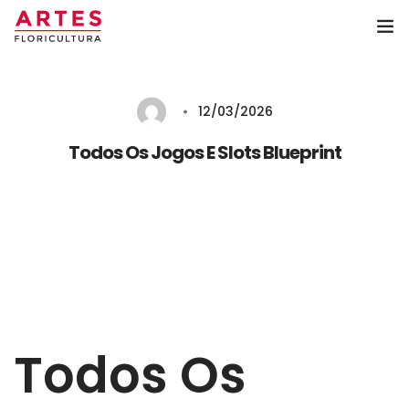
Home
12/03/2026
Coroa de Flores
Todos Os Jogos E Slots Blueprint
Arranjos
Buquê
Artes Floricultura
Contato
Todos Os